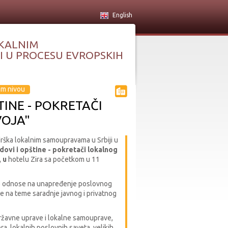
English
KALNIM
 U PROCESU EVROPSKIH
om nivou
INE - POKRETAČI
OJA"
drška lokalnim samoupravama u Srbiji u
dovi i opštine - pokretači lokalnog
, u
hotelu Zira sa početkom u 11
se odnose na unapređenje poslovnog
je na teme saradnje javnog i privatnog
ržavne uprave i lokalne samouprave,
ra, lokalnih poslovnih saveta, velikih