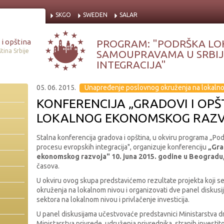
SKGO
SWEDEN
SALAR
i opština
PROGRAM: "PODRŠKA LO
tina Srbije
SAMOUPRAVAMA U SRBIJI
INTEGRACIJA"
05. 06. 2015.
Unapređenje poslovnog okruženja na lokaln
KONFERENCIJA „GRADOVI I OPŠT
LOKALNOG EKONOMSKOG RAZV
Stalna konferencija gradova i opština, u okviru programa „Po
procesu evropskih integracija", organizuje konferenciju
„Gra
ekonomskog razvoja" 10. juna 2015. godine u Beogradu
časova.
U okviru ovog skupa predstavićemo rezultate projekta koji 
okruženja na lokalnom nivou i organizovati dve panel diskusi
sektora na lokalnom nivou i privlačenje investicija.
U panel diskusijama učestvovaće predstavnici Ministarstva d
Ministarstva privrede, udruženja privrednika, stranih investito