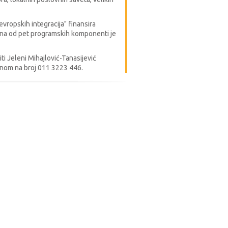
ropskih integracija" finansira
dna od pet programskih komponenti je
i Jeleni Mihajlović-Tanasijević
fonom na broj 011 3223 446.