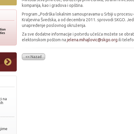
kompanija, kao i gradova i opština.
Program „Podrška lokalnim samoupravama u Srbiji u procesu ev
Kraljevina Švedska, a od decembra 2011. sprovodi SKGO. Je
unapređenje poslovnog okruženja.
Za sve dodatne informacije i potvrdu učešća možete se obratit
elektonskom poštom na
jelena.mihajlovic@skgo.org
ili tele
<< Nazad
i na
ih
njime