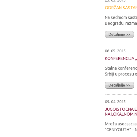
25. 05. 2015.
ODRŽAN SASTAN
Na sedmom sastan
Beogradu, razmat
Detaljnije >>
06. 05. 2015.
KONFERENCIJA 
Stalna konferenc
Srbiji u procesu e
Detaljnije >>
09. 04. 2015.
JUGOISTOČNA E
NA LOKALNOM 
Mreža asocijacij
"GENIYOUTH" – Na