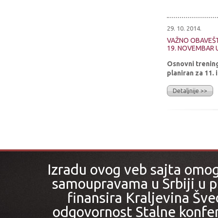
29. 10. 2014.
VAŽNO OBAVEŠT
19. NOVEMBAR 
Osnovni trening
planiran za 11.
Detaljnije >>
Izradu ovog veb sajta omo
samoupravama u Srbiji u pr
finansira Kraljevina Šved
odgovornost Stalne konfer