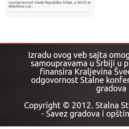
ravnopravnost Vlade Republike Srbije, a SKGO je
uključena u pr...
Izradu ovog veb sajta omo
samoupravama u Srbiji u pr
finansira Kraljevina Šved
odgovornost Stalne konfer
gradova i
Copyright © 2012. Stalna St
- Savez gradova i opštin