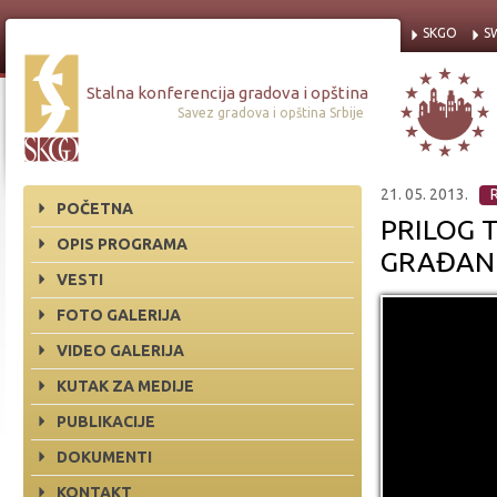
SKGO
S
Stalna konferencija gradova i opština
Savez gradova i opština Srbije
21. 05. 2013.
POČETNA
PRILOG 
OPIS PROGRAMA
GRAĐANK
VESTI
FOTO GALERIJA
VIDEO GALERIJA
KUTAK ZA MEDIJE
PUBLIKACIJE
DOKUMENTI
KONTAKT