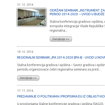
31. 12. 2014.
ODRŽANI SEMINARI „INSTRUMENT Z
PERIOD 2014-2020. – UVOD U BUDŽE
Stalna konferencija gradova i opština, 
evropske integracije Vlade Republike S
regionalna...
Detaljnije >>
19. 12. 2014.
REGIONALNI SEMINARI „IPA 2014-2020 (IPA II) - UVOD U N
Stalna konferencija gradova i opština – Savez gradova i opšt
periodu organizovaće četiri regionalna seminara za pred...
Detaljnije >>
17. 11. 2014.
PREDAVANJE O POLITIKAMA I PROPISIMA EU IZ OBLASTI 
U prostorijama Stalne konferencije gradova i opština (SKGO),