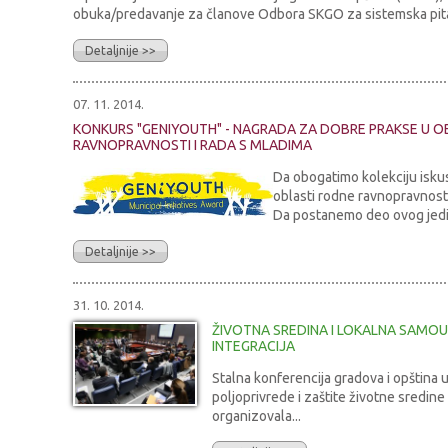
obuka/predavanje za članove Odbora SKGO za sistemska pitan
Detaljnije >>
07. 11. 2014.
KONKURS "GENIYOUTH" - NAGRADA ZA DOBRE PRAKSE U O
RAVNOPRAVNOSTI I RADA S MLADIMA
Da obogatimo kolekciju isku
oblasti rodne ravnopravnosti 
Da postanemo deo ovog jedin
Detaljnije >>
31. 10. 2014.
ŽIVOTNA SREDINA I LOKALNA SAMO
INTEGRACIJA
Stalna konferencija gradova i opština 
poljoprivrede i zaštite životne sredine
organizovala...