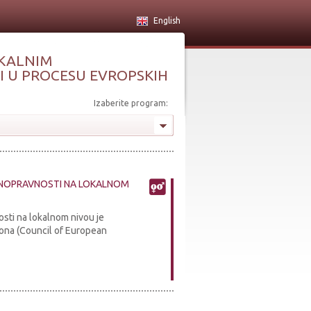
English
KALNIM
 U PROCESU EVROPSKIH
Izaberite program:
NOPRAVNOSTI NA LOKALNOM
sti na lokalnom nivou je
iona (Council of European