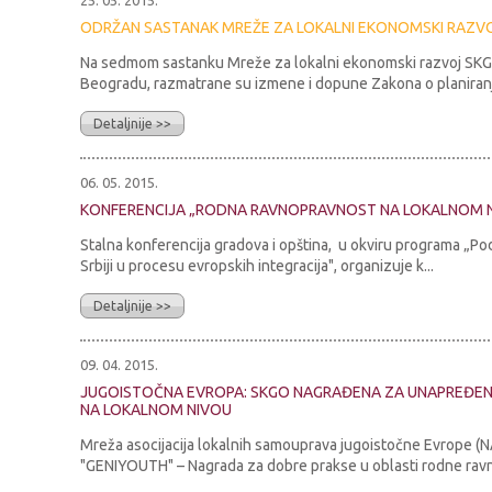
25. 05. 2015.
ODRŽAN SASTANAK MREŽE ZA LOKALNI EKONOMSKI RAZV
Na sedmom sastanku Mreže za lokalni ekonomski razvoj SKGO 
Beogradu, razmatrane su izmene i dopune Zakona o planiranju
Detaljnije >>
06. 05. 2015.
KONFERENCIJA „RODNA RAVNOPRAVNOST NA LOKALNOM N
Stalna konferencija gradova i opština, u okviru programa „P
Srbiji u procesu evropskih integracija", organizuje k...
Detaljnije >>
09. 04. 2015.
JUGOISTOČNA EVROPA: SKGO NAGRAĐENA ZA UNAPREĐE
NA LOKALNOM NIVOU
Mreža asocijacija lokalnih samouprava jugoistočne Evrope (N
"GENIYOUTH" – Nagrada za dobre prakse u oblasti rodne ravn