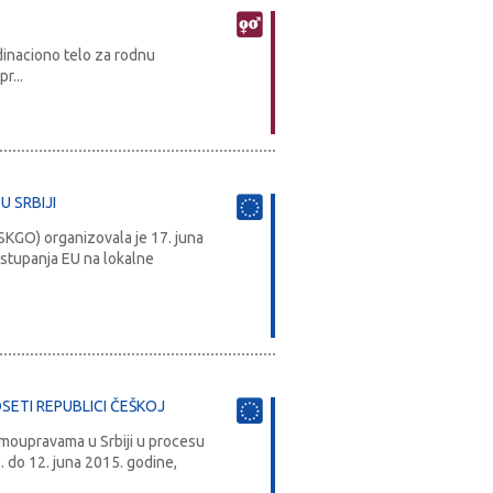
dinaciono telo za rodnu
r...
U SRBIJI
(SKGO) organizovala je 17. juna
istupanja EU na lokalne
SETI REPUBLICI ČEŠKOJ
amoupravama u Srbiji u procesu
. do 12. juna 2015. godine,