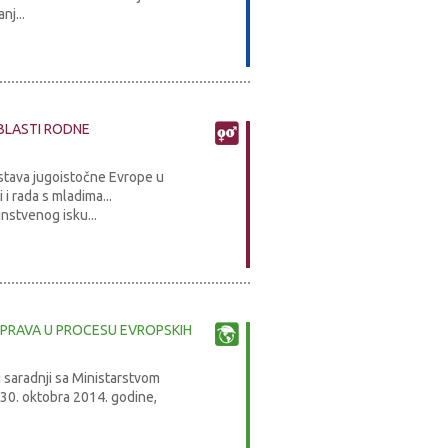
j...
BLASTI RODNE
stava jugoistočne Evrope u
i rada s mladima...
stvenog isku...
UPRAVA U PROCESU EVROPSKIH
u saradnji sa Ministarstvom
 30. oktobra 2014. godine,