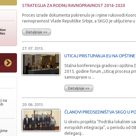
STRATEGIJA ZA RODNU RAVNOPRAVNOST 2016-2020
Proces izrade dokumenta pokrenulo je i njime rukovodi Koor
ravnopravnost Vlade Republike Srbije, a SKGO je uključena u p
Detaljnije >>
27. 07. 2015.
UTICAJ PRISTUPANJA EU NA OPŠTINE 
Stalna konferencija gradova i opština 
2015. godine forum „Uticaj procesa pr
samouprave u ...
Detaljnije >>
i na
ih
20. 06. 2015.
ČLANOVI PREDSEDNIŠTVA SKGO U PO
U okviru projekta “Podrška lokalnim s
evropskih integracija“, u periodu od 08
njime
delegacij...