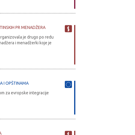
TINSKIH PR MENADŽERA
organizovala je drugo po redu
nadžera i menadžerki koje je
A I OPŠTINAMA
jom za evropske integracije
A