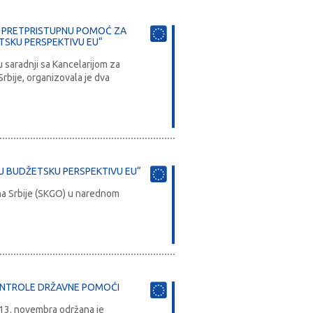
A PRETPRISTUPNU POMOĆ ZA
TSKU PERSPEKTIVU EU“
u saradnji sa Kancelarijom za
rbije, organizovala je dva
OVU BUDŽETSKU PERSPEKTIVU EU“
ina Srbije (SKGO) u narednom
KONTROLE DRŽAVNE POMOĆI
 13. novembra održana je