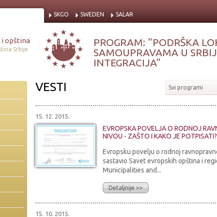
SKGO
SWEDEN
SALAR
i opština
PROGRAM: "PODRŠKA LO
tina Srbije
SAMOUPRAVAMA U SRBIJI
INTEGRACIJA"
VESTI
Svi programi
15. 12. 2015.
EVROPSKA POVELJA O RODNOJ RAV
NIVOU - ZAŠTO I KAKO JE POTPISATI?
Evropsku povelju o rodnoj ravnopravno
sastavio Savet evropskih opština i reg
Municipalities and...
Detaljnije >>
15. 10. 2015.