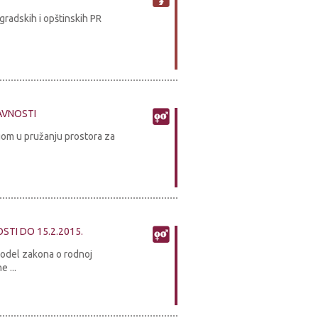
gradskih i opštinskih PR
AVNOSTI
gom u pružanju prostora za
I DO 15.2.2015.
model zakona o rodnoj
 ...