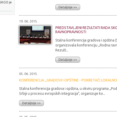
 SKGO je
Detaljnije >>
19. 06. 2015.
PREDSTAVLJENI REZULTATI RADA SK
RAVNOPRAVNOSTI
Stalna konferencija gradova i opština 
organizovala konferenciju „Rodna rav
Rezult...
Detaljnije >>
05. 06. 2015.
KONFERENCIJA „GRADOVI I OPŠTINE - POKRETAČI LOKAL
Stalna konferencija gradova i opština, u okviru programa „P
Srbiji u procesu evropskih integracija", organizuje ko...
Detaljnije >>