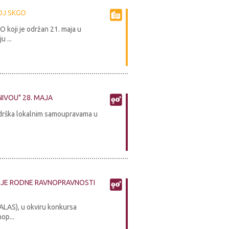
OJ SKGO
koji je održan 21. maja u
 ...
IVOU" 28. MAJA
odrška lokalnim samoupravama u
NJE RODNE RAVNOPRAVNOSTI
ALAS), u okviru konkursa
op...