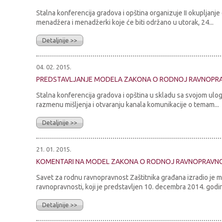
Stalna konferencija gradova i opština organizuje II okupljanje 
menadžera i menadžerki koje će biti održano u utorak, 24...
Detaljnije >>
04. 02. 2015.
PREDSTAVLJANJE MODELA ZAKONA O RODNOJ RAVNOPR
Stalna konferencija gradova i opština u skladu sa svojom ulo
razmenu mišljenja i otvaranju kanala komunikacije o temam...
Detaljnije >>
21. 01. 2015.
KOMENTARI NA MODEL ZAKONA O RODNOJ RAVNOPRAVNOST
Savet za rodnu ravnopravnost Zaštitnika građana izradio je 
ravnopravnosti, koji je predstavljen 10. decembra 2014. godine
Detaljnije >>