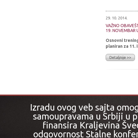
29. 10. 2014.
VAŽNO OBAVEŠT
19. NOVEMBAR 
Osnovni trening
planiran za 11.
Detaljnije >>
Izradu ovog veb sajta omo
samoupravama u Srbiji u pr
finansira Kraljevina Šved
odgovornost Stalne konfer