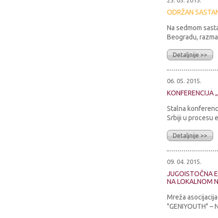
25. 05. 2015.
ODRŽAN SASTAN
Na sedmom sastan
Beogradu, razmat
Detaljnije >>
06. 05. 2015.
KONFERENCIJA 
Stalna konferenc
Srbiji u procesu e
Detaljnije >>
09. 04. 2015.
JUGOISTOČNA E
NA LOKALNOM 
Mreža asocijacij
"GENIYOUTH" – Na