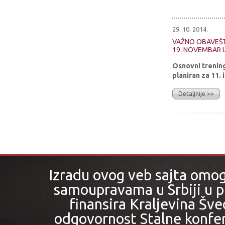
29. 10. 2014.
VAŽNO OBAVEŠT
19. NOVEMBAR 
Osnovni trening
planiran za 11.
Detaljnije >>
Izradu ovog veb sajta omo
samoupravama u Srbiji u pr
finansira Kraljevina Šved
odgovornost Stalne konfer