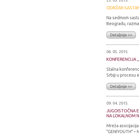
25. 05. 2015.
ODRŽAN SASTAN
Na sedmom sastan
Beogradu, razmat
Detaljnije >>
06. 05. 2015.
KONFERENCIJA 
Stalna konferenc
Srbiji u procesu e
Detaljnije >>
09. 04. 2015.
JUGOISTOČNA E
NA LOKALNOM 
Mreža asocijacij
"GENIYOUTH" – Na