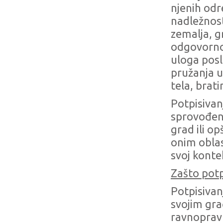
njenih odr
nadležnost
zemalja, 
odgovornos
uloga posl
pružanja u
tela, brat
Potpisivan
sprovođen
grad ili o
onim oblas
svoj konte
Zašto potp
Potpisivan
svojim gra
ravnopravn