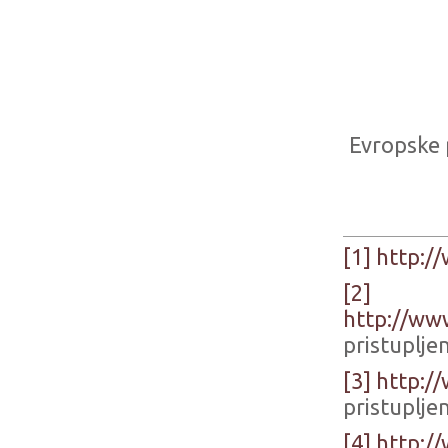
Evropske 
[1]
http:/
[2]
http://ww
pristuplje
[3]
http:/
pristuplje
[4]
http:/