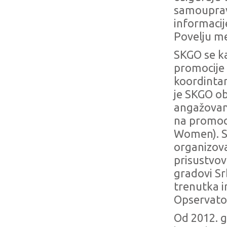
samouprava
informacij
Povelju m
SKGO se ka
promocije 
koordintark
je SKGO ob
angažovanj
na promoci
Women). S
organizova
prisustvov
gradovi Sr
trenutka i
Opservato
Od 2012. g