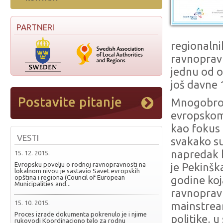
PARTNERI
regionalni
ravnopravn
jednu od 
još davne 
Mnogobrojn
evropskom
kao fokus 
VESTI
svakako su
napredak k
15. 12. 2015.
Evropsku povelju o rodnoj ravnopravnosti na
je
Pekinška
lokalnom nivou je sastavio Savet evropskih
opština i regiona (Council of European
godine koj
Municipalities and...
ravnopravn
15. 10. 2015.
mainstre
Proces izrade dokumenta pokrenulo je i njime
politike, u
rukovodi Koordinaciono telo za rodnu