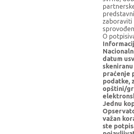
partnerske
predstavni
zaboraviti
sprovođenj
O potpisiv
Informaci
Nacionalno
datum usv
skeniranu
praćenje 
podatke, 
opštini/gr
elektron
Jednu kop
Opservator
važan kor
ste potpis
pojavljivat