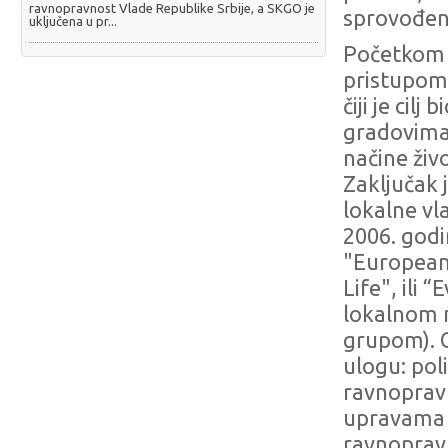
ravnopravnost Vlade Republike Srbije, a SKGO je
sprovođenj
uključena u pr...
Početkom d
pristupom 
čiji je cil
gradovima 
načine živ
Zaključak 
lokalne vl
2006. godi
"European
Life", ili
lokalnom 
grupom). 
ulogu: pol
ravnopravn
upravama d
ravnopravn