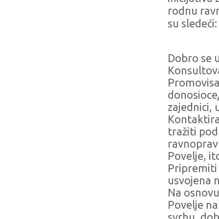
rodnu ravn
su sledeći
Dobro se u
Konsultova
Promovisat
donosioce/
zajednici,
Kontaktira
tražiti po
ravnopravn
Povelje, it
Pripremiti
usvojena n
Na osnovu 
Povelje n
svrhu, dobr