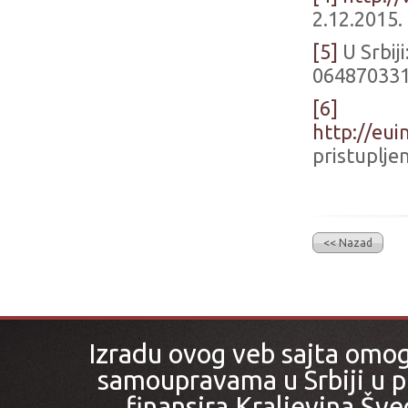
2.12.2015.
[5]
U Srbij
06487033
[6]
http://eu
pristuplje
<< Nazad
Izradu ovog veb sajta omo
samoupravama u Srbiji u pr
finansira Kraljevina Šved