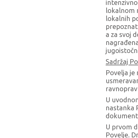
intenzivno
lokalnom n
lokalnih p
prepoznate
a za svoj 
nagrađena 
jugoistočn
Sadržaj Po
Povelja je
usmeravanj
ravnoprav
U uvodnom 
nastanka 
dokumentim
U prvom de
Povelje. D