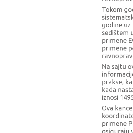
Tokom god
sistematsk
godine uz 
sedištem u
primene E
primene po
ravnoprav
Na sajtu o
informacij
prakse, ka
kada nasta
iznosi 149
Ova kancel
koordinat
primene Po
osiguraju 