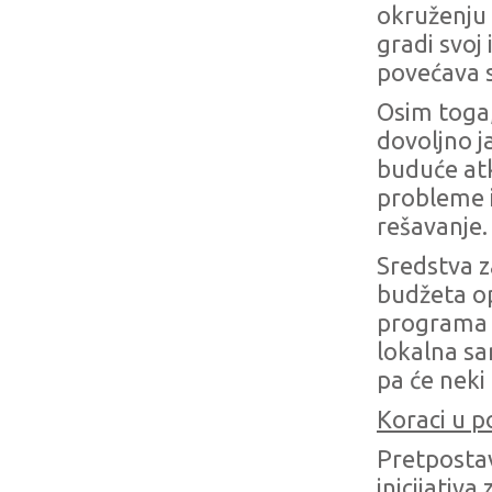
okruženju d
gradi svoj
povećava 
Osim toga,
dovoljno j
buduće atk
probleme i
rešavanje.
Sredstva za
budžeta op
programa i
lokalna sa
pa će neki 
Koraci u p
Pretpostav
inicijativa