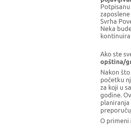
Potpisanu 
zaposlene 
Svrha Pove
Neka bude 
kontinuira
Ako ste sv
opština/gr
Nakon što 
početku nj
za koji u 
godine. Ov
planiranja
preporučuj
O primeni