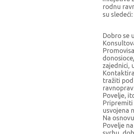
rodnu ravn
su sledeći
Dobro se u
Konsultova
Promovisat
donosioce/
zajednici,
Kontaktira
tražiti po
ravnopravn
Povelje, it
Pripremiti
usvojena n
Na osnovu 
Povelje n
svrhu, dobr