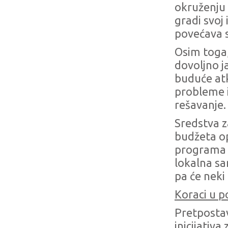
okruženju d
gradi svoj
povećava 
Osim toga,
dovoljno j
buduće atk
probleme i
rešavanje.
Sredstva za
budžeta op
programa i
lokalna sa
pa će neki 
Koraci u p
Pretpostav
inicijativa