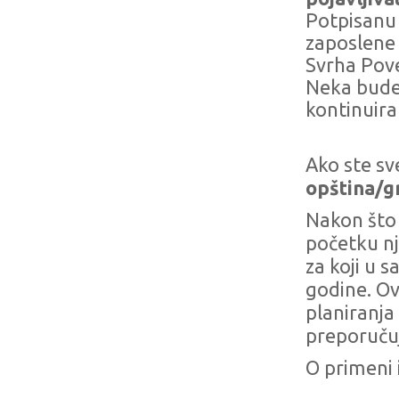
Potpisanu 
zaposlene 
Svrha Pove
Neka bude 
kontinuira
Ako ste sv
opština/gr
Nakon što 
početku nj
za koji u 
godine. Ov
planiranja
preporučuj
O primeni