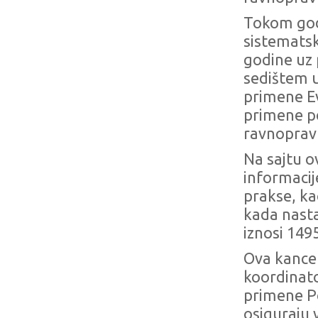
Tokom god
sistematsk
godine uz 
sedištem u
primene E
primene po
ravnoprav
Na sajtu o
informacij
prakse, ka
kada nasta
iznosi 149
Ova kancel
koordinat
primene Po
osiguraju 