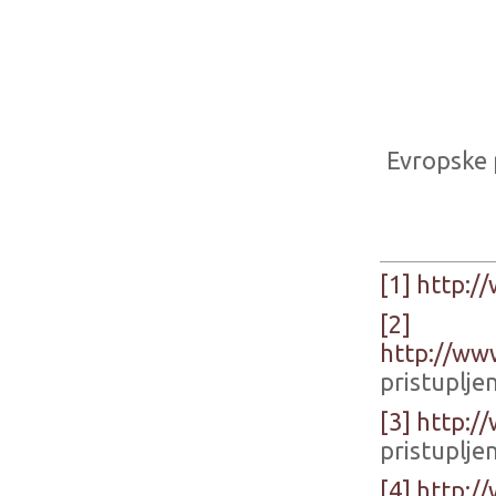
Evropske 
[1]
http:/
[2]
http://ww
pristuplje
[3]
http:/
pristuplje
[4]
http:/