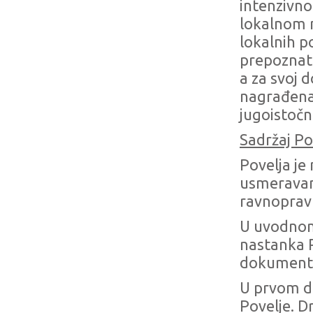
intenzivno
lokalnom n
lokalnih p
prepoznate
a za svoj 
nagrađena 
jugoistočn
Sadržaj Po
Povelja je
usmeravanj
ravnoprav
U uvodnom 
nastanka 
dokumentim
U prvom de
Povelje. D