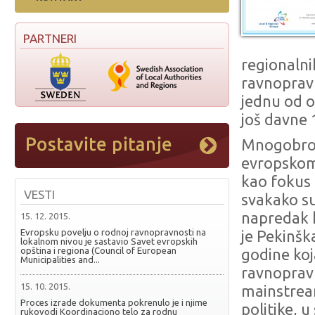
PARTNERI
regionalni
ravnopravn
jednu od 
još davne 
Mnogobrojn
evropskom
kao fokus 
VESTI
svakako su
napredak k
15. 12. 2015.
Evropsku povelju o rodnoj ravnopravnosti na
je
Pekinška
lokalnom nivou je sastavio Savet evropskih
opština i regiona (Council of European
godine koj
Municipalities and...
ravnopravn
15. 10. 2015.
mainstre
Proces izrade dokumenta pokrenulo je i njime
politike, u
rukovodi Koordinaciono telo za rodnu