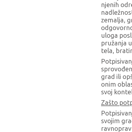
njenih odr
nadležnost
zemalja, 
odgovornos
uloga posl
pružanja u
tela, brat
Potpisivan
sprovođen
grad ili o
onim oblas
svoj konte
Zašto potp
Potpisivan
svojim gra
ravnopravn