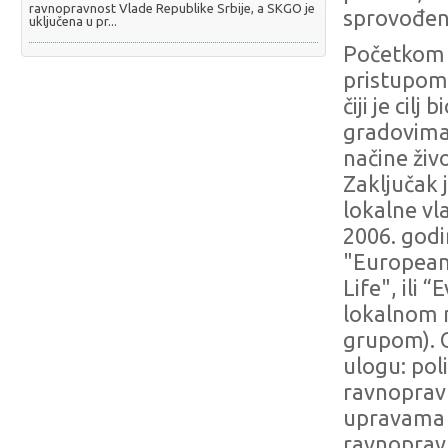
ravnopravnost Vlade Republike Srbije, a SKGO je
sprovođenj
uključena u pr...
Početkom d
pristupom 
čiji je cil
gradovima 
načine živ
Zaključak 
lokalne vl
2006. godi
"European
Life", ili
lokalnom 
grupom). 
ulogu: pol
ravnopravn
upravama d
ravnopravn