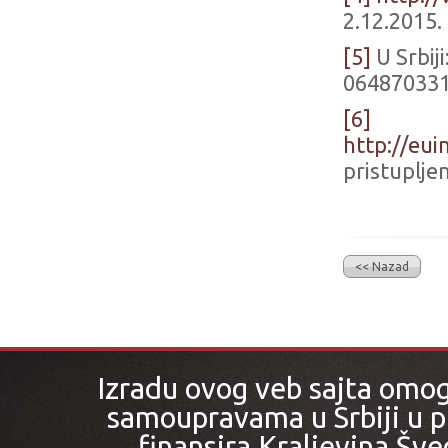
2.12.2015.
[5]
U Srbij
06487033
[6]
http://eu
pristuplje
<< Nazad
Izradu ovog veb sajta omo
samoupravama u Srbiji u pr
finansira Kraljevina Šved