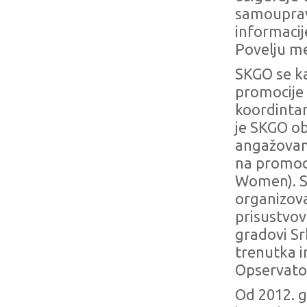
samouprava
informacij
Povelju m
SKGO se ka
promocije 
koordintark
je SKGO ob
angažovanj
na promoci
Women). S
organizova
prisustvov
gradovi Sr
trenutka i
Opservato
Od 2012. g