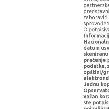
partnerske
predstavni
zaboraviti
sprovođenj
O potpisiv
Informaci
Nacionalno
datum usv
skeniranu
praćenje 
podatke, 
opštini/gr
elektron
Jednu kop
Opservator
važan kor
ste potpis
pojavljivat