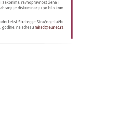
i zakonima, ravnopravnost žena i
zabranjuje diskriminaciju po bilo kom
ni tekst Strategije Stručnoj službi
5. godine, na adresu
mirad@eunet.rs
.