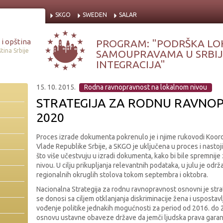
SKGO
SWEDEN
SALAR
i opština
PROGRAM: "PODRŠKA LO
tina Srbije
SAMOUPRAVAMA U SRBIJI
INTEGRACIJA"
15. 10. 2015.
Rodna ravnopravnost na lokalnom nivou
STRATEGIJA ZA RODNU RAVNOP
2020
Proces izrade dokumenta pokrenulo je i njime rukovodi Koor
Vlade Republike Srbije, a SKGO je uključena u proces i nast
što više učestvuju u izradi dokumenta, kako bi bile spremnije
nivou. U cilju prikupljanja relevantnih podataka, u julu je od
regionalnih okruglih stolova tokom septembra i oktobra.
Nacionalna Strategija za rodnu ravnopravnost osnovni je stra
se donosi sa ciljem otklanjanja diskriminacije žena i usposta
vođenje politike jednakih mogućnosti za period od 2016. do 2
osnovu ustavne obaveze države da jemči ljudska prava gara