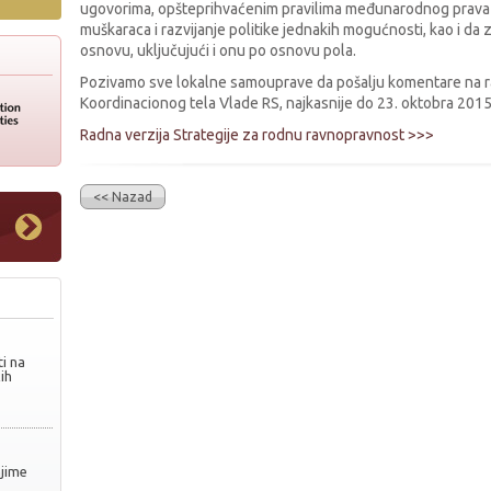
ugovorima, opšteprihvaćenim pravilima međunarodnog prava 
muškaraca i razvijanje politike jednakih mogućnosti, kao i da 
osnovu, uključujući i onu po osnovu pola.
Pozivamo sve lokalne samouprave da pošalju komentare na rad
Koordinacionog tela Vlade RS, najkasnije do 23. oktobra 201
Radna verzija Strategije za rodnu ravnopravnost >>>
<< Nazad
i na
ih
njime