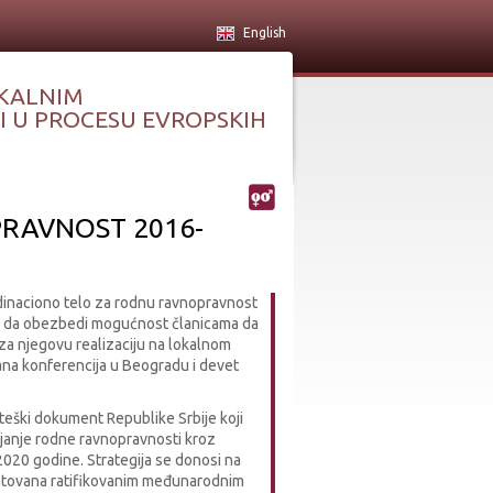
English
KALNIM
 U PROCESU EVROPSKIH
RAVNOST 2016-
dinaciono telo za rodnu ravnopravnost
oji da obezbedi mogućnost članicama da
 za njegovu realizaciju na lokalnom
ržana konferencija u Beogradu i devet
teški dokument Republike Srbije koji
vljanje rodne ravnopravnosti kroz
020 godine. Strategija se donosi na
ntovana ratifikovanim međunarodnim