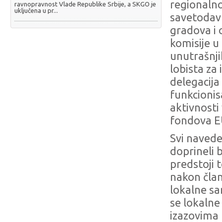
regionaln
ravnopravnost Vlade Republike Srbije, a SKGO je
uključena u pr...
savetodav
gradova i
komisije u
unutrašnji
lobista za
delegacija
funkcioni
aktivnosti
fondova E
Svi navede
doprineli 
predstoji 
nakon član
lokalne sa
se lokalne
izazovima 