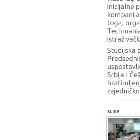
inicijalne 
kompanijam
toga, orga
Techmani
istraživačk
Studijska 
Predsedni
uspostavlj
Srbije i Č
bratimljen
zajedničko
SLIKE