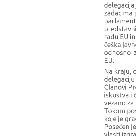
delegacija 
zadacima p
parlamenta 
predstavni
radu EU ins
češka javno
odnosno iz 
EU.
Na kraju, 
delegaciju 
Članovi Pr
iskustva i
vezano za 
Tokom pose
koje je gr
Posećen je
vlasti izgr