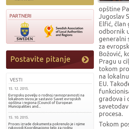
opštine Pa
PARTNERI
Jugoslav S
Elfić, čla
odbornik u
generalni 
za evropsk
Božović, 
Pragu u ci
tokom proc
na lokaln
VESTI
EU. Takođe
15. 12. 2015.
funkcionisa
Evropsku povelju o rodnoj ravnopravnosti na
gradova i
lokalnom nivou je sastavio Savet evropskih
opština i regiona (Council of European
savetodav
Municipalities and...
procesa.
15. 10. 2015.
Tokom pos
Proces izrade dokumenta pokrenulo je i njime
rukovodi Koordinaciono telo za rodnu