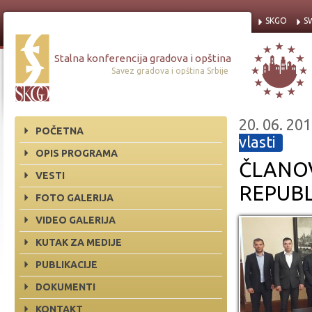
SKGO
S
Stalna konferencija gradova i opština
Savez gradova i opština Srbije
20. 06. 201
POČETNA
vlasti
OPIS PROGRAMA
ČLANOV
VESTI
REPUBL
FOTO GALERIJA
VIDEO GALERIJA
KUTAK ZA MEDIJE
PUBLIKACIJE
DOKUMENTI
KONTAKT