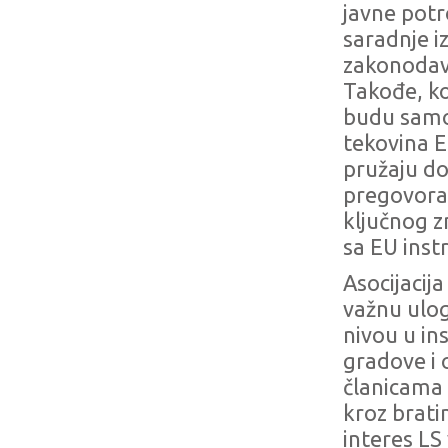
javne potr
saradnje i
zakonodavn
Takođe, k
budu samo 
tekovina E
pružaju d
pregovora 
ključnog 
sa EU ins
Asocijacij
važnu ulog
nivou u in
gradove i 
članicama 
kroz brati
interes L