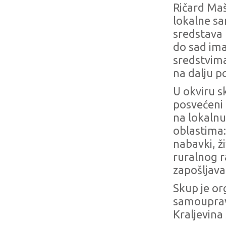
Ričard Maš
lokalne sa
sredstava 
do sad ima
sredstvima
na dalju p
U okviru sk
posvećeni 
na lokalnu
oblastima:
nabavki, ž
ruralnog ra
zapošljavan
Skup je or
samoupravi
Kraljevina