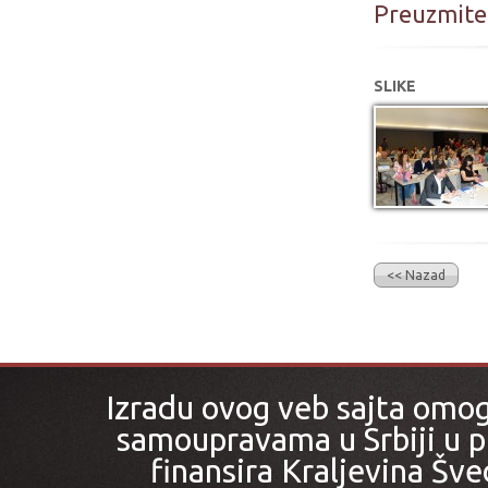
Preuzmite 
SLIKE
<< Nazad
Izradu ovog veb sajta omo
samoupravama u Srbiji u pr
finansira Kraljevina Šved