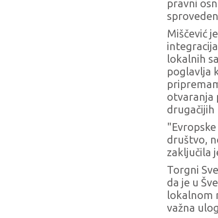
pravni osn
sprovedeno
Miščević j
integracij
lokalnih sa
poglavlja k
pripremama
otvaranja 
drugačijih 
"Evropske 
društvo, n
zaključila 
Torgni Sv
da je u Šv
lokalnom n
važna ulog