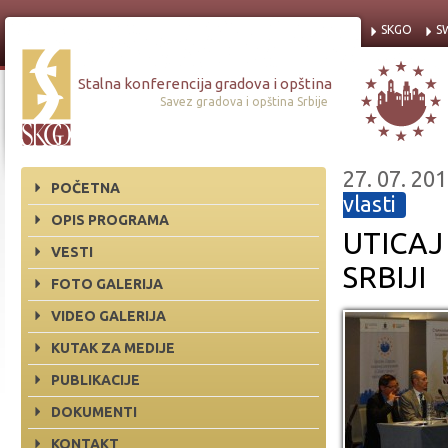
SKGO
S
Stalna konferencija gradova i opština
Savez gradova i opština Srbije
27. 07. 201
POČETNA
vlasti
OPIS PROGRAMA
UTICAJ
VESTI
SRBIJI
FOTO GALERIJA
VIDEO GALERIJA
KUTAK ZA MEDIJE
PUBLIKACIJE
DOKUMENTI
KONTAKT