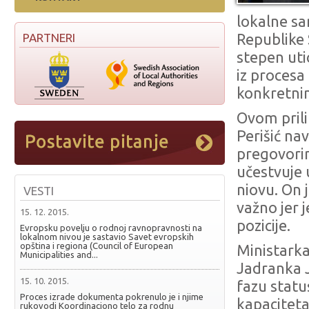
lokalne s
PARTNERI
Republike 
stepen uti
iz procesa
konkretni
Ovom pril
Perišić na
pregovorim
učestvuje 
niovu. On 
VESTI
važno jer 
15. 12. 2015.
pozicije.
Evropsku povelju o rodnoj ravnopravnosti na
lokalnom nivou je sastavio Savet evropskih
opština i regiona (Council of European
Ministarka
Municipalities and...
Jadranka Jo
15. 10. 2015.
fazu statu
Proces izrade dokumenta pokrenulo je i njime
kapaciteta
rukovodi Koordinaciono telo za rodnu