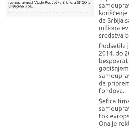
ravnopravnost Vlade Republike Srbije, a SKGO je
samouprav
uključena u pr...
korišćenje
da Srbija 
miliona ev
sredstva b
Podsetila 
2014. do 2
bespovrat
godišnjem 
samouprav
da pripreme
fondova.
Šefica tim
samouprave
tok evropsk
Ona je rek