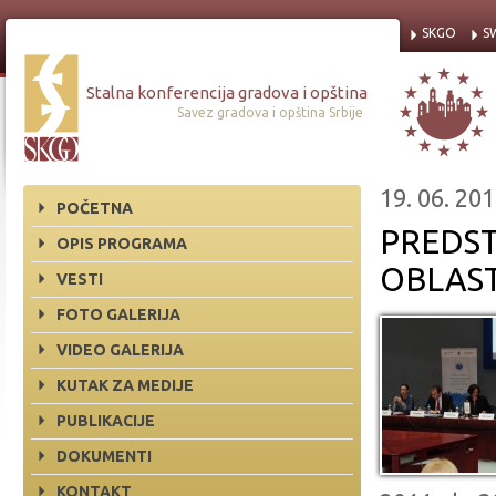
SKGO
S
Stalna konferencija gradova i opština
Savez gradova i opština Srbije
19. 06. 201
POČETNA
PREDST
OPIS PROGRAMA
OBLAS
VESTI
FOTO GALERIJA
VIDEO GALERIJA
KUTAK ZA MEDIJE
PUBLIKACIJE
DOKUMENTI
KONTAKT