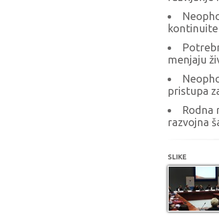
Neophod
kontinuite
Potrebno
menjaju ži
Neophod
pristupa z
Rodna 
razvojna š
SLIKE