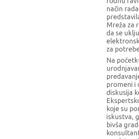
rodnu ravn
način rada
predstavil
Mreža za r
da se uklj
elektronsk
za potreb
Na početku
urodnjavan
predavanj
promeni i 
diskusija k
Ekspertsk
koje su po
iskustva, g
bivša grad
konsultant