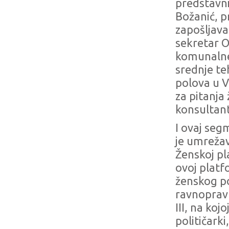
predstavni
Božanić, p
zapošljava
sekretar 
komunalne 
srednje te
polova u V
za pitanja 
konsultant
I ovaj seg
je umrežav
Ženskoj pla
ovoj platf
ženskog po
ravnopravn
III, na koj
političarki