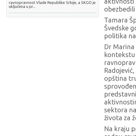
aktivnosti
ravnopravnost Vlade Republike Srbije, a SKGO je
uključena u pr...
obezbedili
Tamara Špi
Švedske go
politika n
Dr Marina H
kontekstu 
ravnopravn
Radojević,
opština tr
sprovođenj
predstavni
aktivnosti
sektora na
života za 
Na kraju p