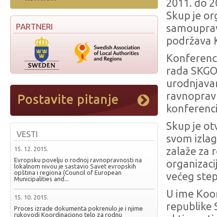
2011. do 2
Skup je o
PARTNERI
samouprava
podržava K
Konferenci
rada SKGO 
urodnjavan
ravnopravn
konferenci
Skup je ot
VESTI
svom izlag
15. 12. 2015.
zalaže za 
Evropsku povelju o rodnoj ravnopravnosti na
organizaci
lokalnom nivou je sastavio Savet evropskih
opština i regiona (Council of European
većeg step
Municipalities and...
U ime Koo
15. 10. 2015.
republike S
Proces izrade dokumenta pokrenulo je i njime
rukovodi Koordinaciono telo za rodnu