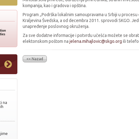
kompanija, kao i gradova i opština.
Program „Podrška lokalnim samoupravama u Srbiji u procesu ev
Kraljevina Švedska, a od decembra 2011. sprovodi SKGO. Je
unapređenje poslovnog okruženja.
Za sve dodatne informacije i potvrdu učešća možete se obratit
elektonskom poštom na
jelena.mihajlovic@skgo.org
ili tele
<< Nazad
i na
ih
njime