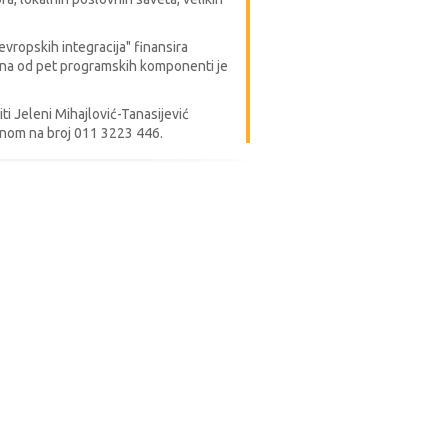
ropskih integracija" finansira
dna od pet programskih komponenti je
i Jeleni Mihajlović-Tanasijević
fonom na broj 011 3223 446.