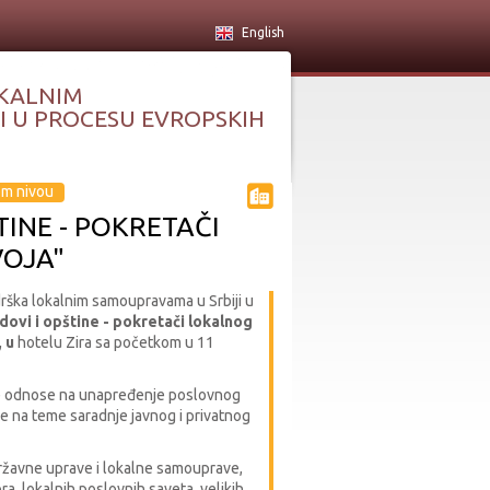
English
KALNIM
 U PROCESU EVROPSKIH
om nivou
INE - POKRETAČI
OJA"
drška lokalnim samoupravama u Srbiji u
dovi i opštine - pokretači lokalnog
, u
hotelu Zira sa početkom u 11
se odnose na unapređenje poslovnog
je na teme saradnje javnog i privatnog
ržavne uprave i lokalne samouprave,
ra, lokalnih poslovnih saveta, velikih