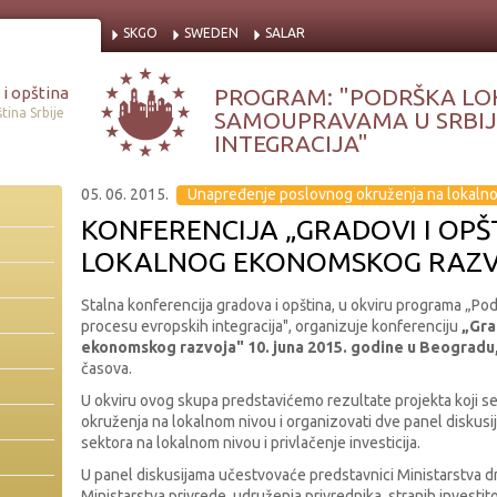
SKGO
SWEDEN
SALAR
i opština
PROGRAM: "PODRŠKA LO
tina Srbije
SAMOUPRAVAMA U SRBIJI
INTEGRACIJA"
05. 06. 2015.
Unapređenje poslovnog okruženja na lokaln
KONFERENCIJA „GRADOVI I OPŠT
LOKALNOG EKONOMSKOG RAZV
Stalna konferencija gradova i opština, u okviru programa „Po
procesu evropskih integracija", organizuje konferenciju
„Gra
ekonomskog razvoja" 10. juna 2015. godine u Beogradu
časova.
U okviru ovog skupa predstavićemo rezultate projekta koji 
okruženja na lokalnom nivou i organizovati dve panel diskusi
sektora na lokalnom nivou i privlačenje investicija.
U panel diskusijama učestvovaće predstavnici Ministarstva d
Ministarstva privrede, udruženja privrednika, stranih investito