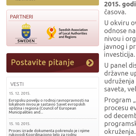
2015. god
časova.
PARTNERI
U okviru o
odnose na
nivou i or
javnog i p
investicija.
U panel di
državne up
udruženja 
VESTI
saveta, ve
15. 12. 2015.
Program „
Evropsku povelju o rodnoj ravnopravnosti na
lokalnom nivou je sastavio Savet evropskih
procesu ev
opština i regiona (Council of European
Municipalities and...
od decemb
programsk
15. 10. 2015.
okruženja.
Proces izrade dokumenta pokrenulo je i njime
rukovodi Koordinaciono telo za rodnu