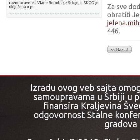
ravnopravnost Vlade Republike Srbije, a SKGO je
Za sve dod
uključena u pr...
obratiti J
jelena.mih
446.
<< Nazad
Izradu ovog veb sajta omo
samoupravama u Srbiji u pr
finansira Kraljevina Šved
odgovornost Stalne konfer
gradova i