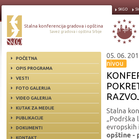
SKGO
S
Stalna konferencija gradova i opština
Savez gradova i opština Srbije
05. 06. 201
POČETNA
nivou
OPIS PROGRAMA
KONFER
VESTI
POKRE
FOTO GALERIJA
RAZVO
VIDEO GALERIJA
KUTAK ZA MEDIJE
Stalna kon
„Podrška 
PUBLIKACIJE
evropskih 
DOKUMENTI
opštine -
KONTAKT