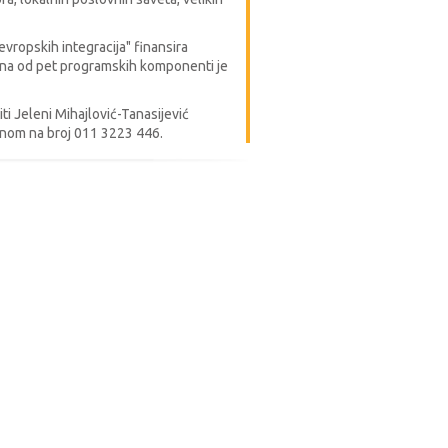
ropskih integracija" finansira
dna od pet programskih komponenti je
i Jeleni Mihajlović-Tanasijević
fonom na broj 011 3223 446.