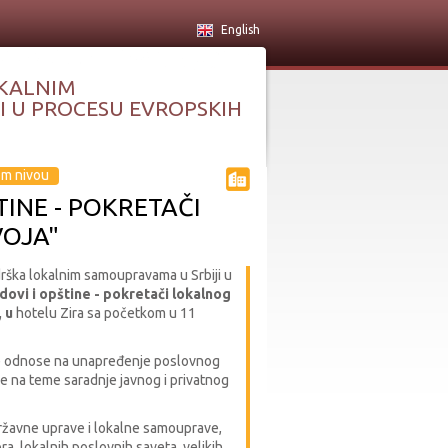
English
KALNIM
 U PROCESU EVROPSKIH
om nivou
INE - POKRETAČI
OJA"
drška lokalnim samoupravama u Srbiji u
dovi i opštine - pokretači lokalnog
, u
hotelu Zira sa početkom u 11
se odnose na unapređenje poslovnog
je na teme saradnje javnog i privatnog
ržavne uprave i lokalne samouprave,
ra, lokalnih poslovnih saveta, velikih