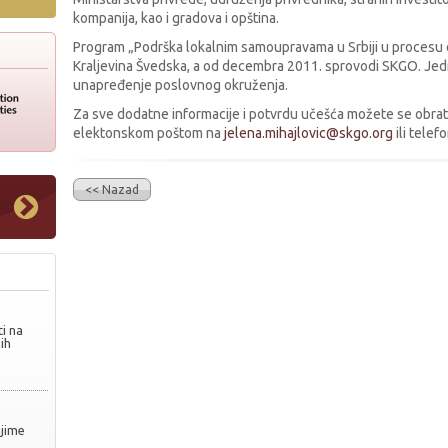
kompanija, kao i gradova i opština.
Program „Podrška lokalnim samoupravama u Srbiji u procesu ev
Kraljevina Švedska, a od decembra 2011. sprovodi SKGO. Je
unapređenje poslovnog okruženja.
Za sve dodatne informacije i potvrdu učešća možete se obratit
elektonskom poštom na
jelena.mihajlovic@skgo.org
ili tele
<< Nazad
i na
ih
njime