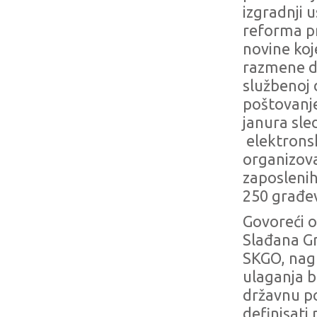
izgradnji 
reforma pr
novine koj
razmene d
službenoj 
poštovanje
janura sl
elektronsk
organizova
zaposlenih
250 građev
Govoreći o
Slađana Gr
SKGO, nagl
ulaganja bi
državnu po
definisati