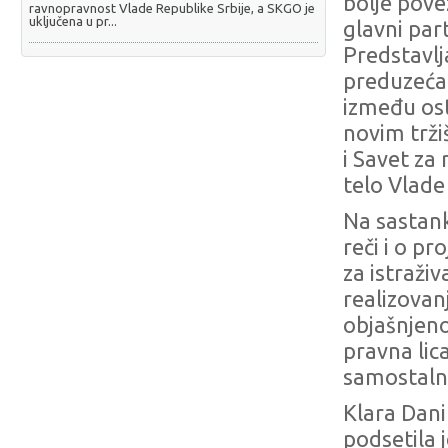
bolje pove
ravnopravnost Vlade Republike Srbije, a SKGO je
uključena u pr...
glavni par
Predstavlj
preduzeća 
između ost
novim trži
i Savet za
telo Vlade 
Na sastank
reči i o 
za istraživ
realizovanj
objašnjen
pravna lic
samostaln
Klara Dani
podsetila 