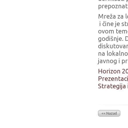
prepoznat
Mreža za l
i čine je s
ovom temo
godišnje. 
diskutovan
na lokalno
javnog i p
Horizon 20
Prezentaci
Strategija
<< Nazad