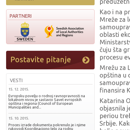
preduzetni
Kao i na p
PARTNERI
Mreže za l
samouprava
oblasti ek
Ministarst
čuju šta g
procesu ev
Mrežu za L
opština u
VESTI
samouprava
finansira K
15. 12. 2015.
Evropsku povelju o rodnoj ravnopravnosti na
Katarina O
lokalnom nivou je sastavio Savet evropskih
opština i regiona (Council of European
objasnila
Municipalities and...
periou tre
15. 10. 2015.
Srbije. Kak
Proces izrade dokumenta pokrenulo je i njime
rukovodi Koordinaciono telo za rodnu