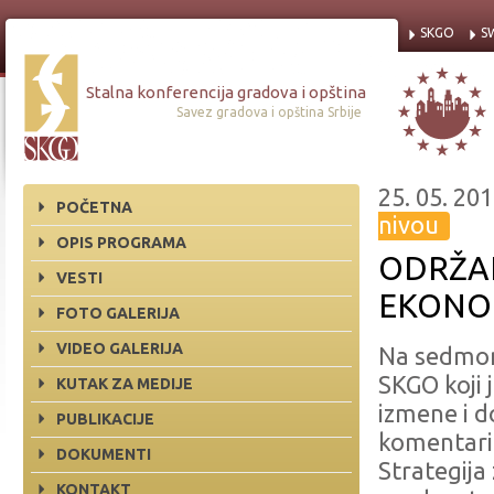
SKGO
S
Stalna konferencija gradova i opština
Savez gradova i opština Srbije
25. 05. 201
POČETNA
nivou
OPIS PROGRAMA
ODRŽAN
VESTI
EKONO
FOTO GALERIJA
VIDEO GALERIJA
Na sedmom
SKGO koji 
KUTAK ZA MEDIJE
izmene i d
PUBLIKACIJE
komentari 
DOKUMENTI
Strategija
KONTAKT