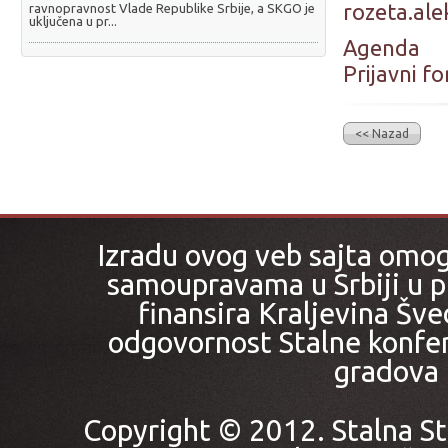
rozeta.al
ravnopravnost Vlade Republike Srbije, a SKGO je
uključena u pr...
Agenda
Prijavni f
<< Nazad
Izradu ovog veb sajta omo
samoupravama u Srbiji u pr
finansira Kraljevina Šved
odgovornost Stalne konfer
gradova i
Copyright © 2012. Stalna St