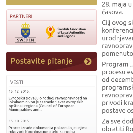
28. maja 
časova.
PARTNERI
Cilj ovog 
konferenci
urodnjavan
ravnopravn
pomenutoj 
Program „
procesu ev
od decemb
VESTI
programsk
15. 12. 2015.
ravnopravn
Evropsku povelju o rodnoj ravnopravnosti na
privodi kra
lokalnom nivou je sastavio Savet evropskih
opština i regiona (Council of European
postave os
Municipalities and...
Za sve dod
15. 10. 2015.
obratiti 
Proces izrade dokumenta pokrenulo je i njime
rukovodi Koordinaciono telo za rodnu