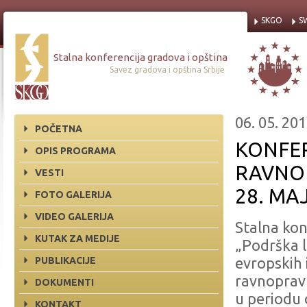
SKGO
S
Stalna konferencija gradova i opština
Savez gradova i opština Srbije
06. 05. 201
POČETNA
KONFE
OPIS PROGRAMA
RAVNO
VESTI
28. MA
FOTO GALERIJA
VIDEO GALERIJA
Stalna kon
KUTAK ZA MEDIJE
„Podrška 
PUBLIKACIJE
evropskih 
ravnopravn
DOKUMENTI
u periodu o
KONTAKT