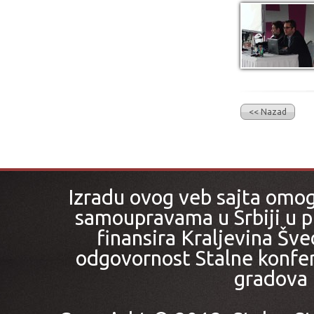
<< Nazad
Izradu ovog veb sajta omo
samoupravama u Srbiji u pr
finansira Kraljevina Šved
odgovornost Stalne konfer
gradova i