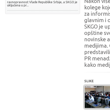
Nakon više
ravnopravnost Vlade Republike Srbije, a SKGO je
uključena u pr...
kolege koj
za informis
glavnim i 
SKGO je up
opštine sv
novinske a
medijima. 
predstavil
PR menadže
kako medij
SLIKE