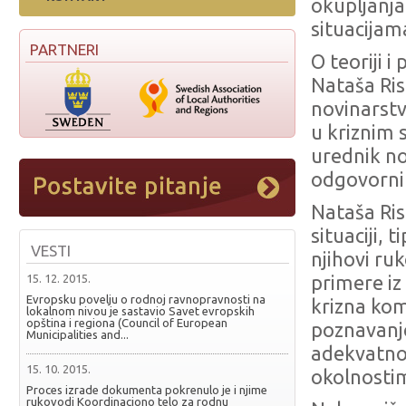
okupljanja
situacijam
PARTNERI
O teoriji i
Nataša Ris
novinarstv
u kriznim s
urednik no
odgovorni 
Nataša Ris
situaciji, 
VESTI
njihovi ru
15. 12. 2015.
primere iz
Evropsku povelju o rodnoj ravnopravnosti na
krizna kom
lokalnom nivou je sastavio Savet evropskih
opština i regiona (Council of European
poznavanje
Municipalities and...
adekvatno
15. 10. 2015.
okolnosti
Proces izrade dokumenta pokrenulo je i njime
rukovodi Koordinaciono telo za rodnu