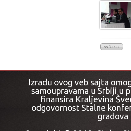
<< Nazad
Izradu ovog veb sajta omo
samoupravama u Srbiji u pr
finansira Kraljevina Šved
odgovornost Stalne konfer
gradova i