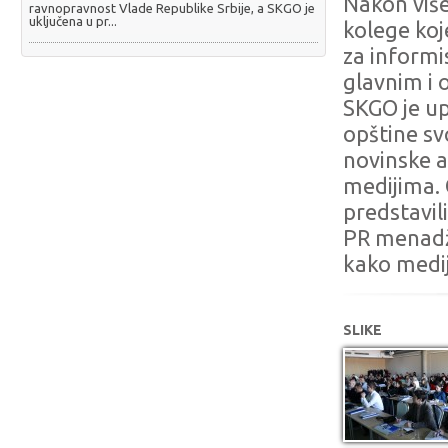
Nakon više
ravnopravnost Vlade Republike Srbije, a SKGO je
uključena u pr...
kolege koj
za informis
glavnim i 
SKGO je up
opštine sv
novinske a
medijima. 
predstavil
PR menadže
kako medij
SLIKE