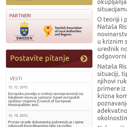
okupljanja
situacijam
PARTNERI
O teoriji i
Nataša Ris
novinarstv
u kriznim s
urednik no
odgovorni 
Nataša Ris
situaciji, 
VESTI
njihovi ru
15. 12. 2015.
primere iz
Evropsku povelju o rodnoj ravnopravnosti na
krizna kom
lokalnom nivou je sastavio Savet evropskih
opština i regiona (Council of European
poznavanje
Municipalities and...
adekvatno
15. 10. 2015.
okolnosti
Proces izrade dokumenta pokrenulo je i njime
rukovodi Koordinaciono telo za rodnu