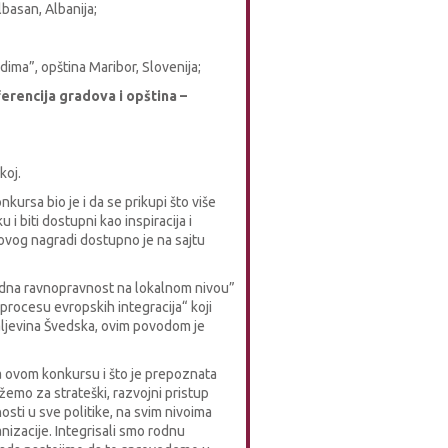
basan, Albanija;
dima”, opština Maribor, Slovenija;
erencija gradova i opština –
koj.
kursa bio je i da se prikupi što više
u i biti dostupni kao inspiracija i
 ovog nagradi dostupno je na sajtu
na ravnopravnost na lokalnom nivou”
procesu evropskih integracija“ koji
raljevina Švedska, ovim povodom je
a ovom konkursu i što je prepoznata
emo za strateški, razvojni pristup
sti u sve politike, na svim nivoima
izacije. Integrisali smo rodnu