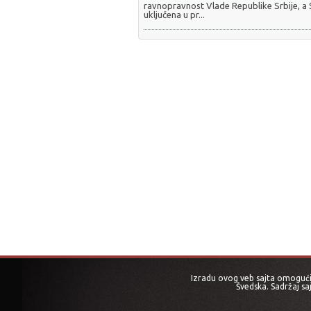
ravnopravnost Vlade Republike Srbije, a
uključena u pr...
Izradu ovog veb sajta omogućio
Švedska. Sadržaj sa