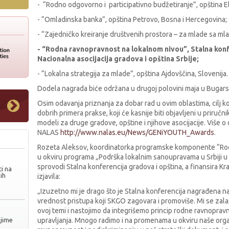
- “Rodno odgovorno i participativno budžetiranje”, opština El
- “Omladinska banka”, opština Petrovo, Bosna i Hercegovina;
- “Zajedničko kreiranje društvenih prostora – za mlade sa mla
- “Rodna ravnopravnost na lokalnom nivou”, Stalna konf
Nacionalna asocijacija gradova i opština Srbije;
- “Lokalna strategija za mlade”, opština Ajdovščina, Slovenija.
Dodela nagrada biće održana u drugoj polovini maja u Bugars
Osim odavanja priznanja za dobar rad u ovim oblastima, cilj kon
dobrih primera prakse, koji će kasnije biti objavljeni u priručnik
modeli za druge gradove, opštine i njihove asocijacije. Više o
NALAS
http://www.nalas.eu/News/GENiYOUTH_Awards
.
Rozeta Aleksov, koordinatorka programske komponente “Rod
u okviru programa „Podrška lokalnim sanoupravama u Srbiji u 
sprovodi Stalna konferencija gradova i opština, a finansira K
i na
ih
izjavila:
„Izuzetno mi je drago što je Stalna konferencija nagrađena n
vrednost pristupa koji SKGO zagovara i promoviše. Mi se zalaž
ovoj temi i nastojimo da integrišemo princip rodne ravnopravno
njime
upravljanja. Mnogo radimo i na promenama u okviru naše organ