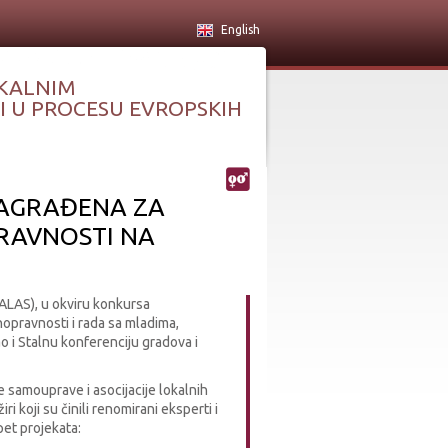
English
KALNIM
 U PROCESU EVROPSKIH
NAGRAĐENA ZA
RAVNOSTI NA
ALAS), u okviru konkursa
opravnosti i rada sa mladima,
ao i Stalnu konferenciju gradova i
e samouprave i asocijacije lokalnih
ri koji su činili renomirani eksperti i
pet projekata: