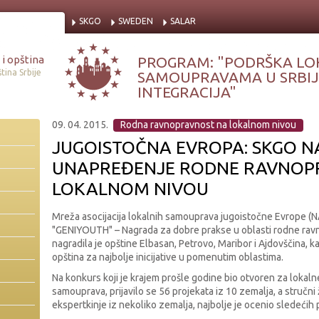
SKGO
SWEDEN
SALAR
i opština
PROGRAM: "PODRŠKA LO
tina Srbije
SAMOUPRAVAMA U SRBIJI
INTEGRACIJA"
09. 04. 2015.
Rodna ravnopravnost na lokalnom nivou
JUGOISTOČNA EVROPA: SKGO 
UNAPREĐENJE RODNE RAVNOP
LOKALNOM NIVOU
Mreža asocijacija lokalnih samouprava jugoistočne Evrope (N
"GENIYOUTH" – Nagrada za dobre prakse u oblasti rodne ravn
nagradila je opštine Elbasan, Petrovo, Maribor i Ajdovščina, k
opština za najbolje inicijative u pomenutim oblastima.
Na konkurs koji je krajem prošle godine bio otvoren za lokaln
samouprava, prijavilo se 56 projekata iz 10 zemalja, a stručni ži
ekspertkinje iz nekoliko zemalja, najbolje je ocenio sledećih 