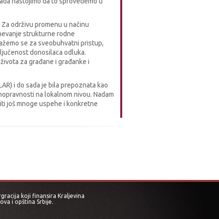
 sada nastojimo da to sprovedemo u
ti. Za održivu promenu u načinu
umevanje strukturne rodne
lažemo se za sveobuhvatni pristup,
ključenost donosilaca odluka.
života za građane i građanke i
AR) i do sada je bila prepoznata kao
vnopravnosti na lokalnom nivou. Nadam
iti još mnoge uspehe i konkretne
acija koji finansira Kraljevina
va i opština Srbije.