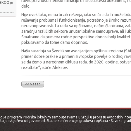
ravnopravnost i nediskriminaciju u naš strateški dokument, i
 SKGO je
delo.
Nije uvek lako, nema brzih rešenja, iako se čini da ih može bi
rešavanja problema i funkcionisanja, potrebno je široko raz
neravnopravnosti. I u radu sa opštinama, našim članicama, za
saradnju različitih sektora unutar lokalne samouprave, ali i u
Smatramo da primena rodne perspektive donosi bolji kvalitet 
pokušavamo da tome damo doprinos.
Naša saradnja sa Švedskom asocijacijom opština i regiona (SAL
primer dobre prakse u primeni Evropske povelje o rodnoj ra
se da ćemo u narednom ciklusu rada, do 2020. godine, ostvar
rezultate“, ističe Aleksov.
<< Nazad
 je program Podrška lokalnim samoupravama u Srbiji u procesu evropskih intergr
jta je isključivo odgovornost Stalne konferencije gradova i opština - Saveza grado