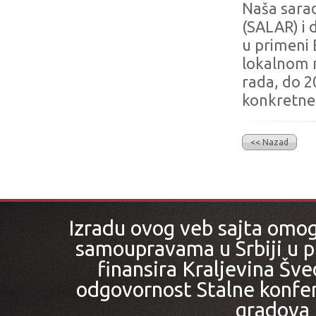
Naša sarad
(SALAR) i 
u primeni 
lokalnom 
rada, do 2
konkretne 
<< Nazad
Izradu ovog veb sajta omo
samoupravama u Srbiji u pr
finansira Kraljevina Šved
odgovornost Stalne konfer
gradova i