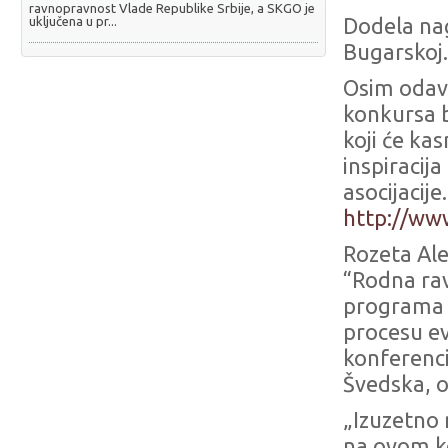
ravnopravnost Vlade Republike Srbije, a SKGO je
uključena u pr...
Dodela nag
Bugarskoj.
Osim odava
konkursa b
koji će kas
inspiracij
asocijacij
http://w
Rozeta Al
“Rodna ra
programa 
procesu ev
konferenci
Švedska, o
„Izuzetno 
na ovom ko