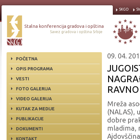
SKGO
S
Stalna konferencija gradova i opština
Savez gradova i opština Srbije
09. 04. 201
POČETNA
JUGOIS
OPIS PROGRAMA
NAGRA
VESTI
RAVNO
FOTO GALERIJA
VIDEO GALERIJA
Mreža asoc
KUTAK ZA MEDIJE
(NALAS), 
PUBLIKACIJE
dobre prak
mladima, n
DOKUMENTI
Ajdovščina
KONTAKT