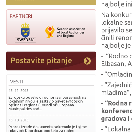
najbolje i
Na konkurs
PARTNERI
lokalne sa
prijavilo s
činili reno
najbolje j
- “Rodno o
Elbasan, A
- “Omladin
VESTI
- “Zajedni
15. 12. 2015.
mladima”, 
Evropsku povelju o rodnoj ravnopravnosti na
lokalnom nivou je sastavio Savet evropskih
- “Rodna 
opština i regiona (Council of European
Municipalities and...
konferenci
gradova i 
15. 10. 2015.
Proces izrade dokumenta pokrenulo je i njime
- “Lokalna
rukovodi Koordinaciono telo za rodnu