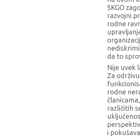
SKGO zagov
razvojni p
rodne ravn
upravljan
organizaci
nediskrimi
da to spr
Nije uvek l
Za održiv
funkcionis
rodne nera
članicama,
različitih
uključeno
perspektiv
i pokušav