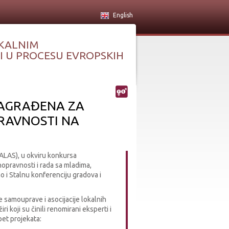
English
KALNIM
 U PROCESU EVROPSKIH
NAGRAĐENA ZA
RAVNOSTI NA
ALAS), u okviru konkursa
opravnosti i rada sa mladima,
ao i Stalnu konferenciju gradova i
e samouprave i asocijacije lokalnih
ri koji su činili renomirani eksperti i
pet projekata: