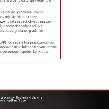
 sada nastojimo da to sprovedemo u
ti. Za održivu promenu u načinu
umevanje strukturne rodne
lažemo se za sveobuhvatni pristup,
ključenost donosilaca odluka.
života za građane i građanke i
AR) i do sada je bila prepoznata kao
vnopravnosti na lokalnom nivou. Nadam
iti još mnoge uspehe i konkretne
acija koji finansira Kraljevina
va i opština Srbije.