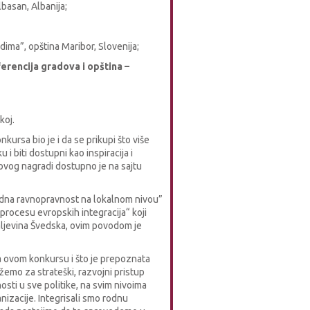
basan, Albanija;
dima”, opština Maribor, Slovenija;
erencija gradova i opština –
koj.
kursa bio je i da se prikupi što više
u i biti dostupni kao inspiracija i
 ovog nagradi dostupno je na sajtu
na ravnopravnost na lokalnom nivou”
procesu evropskih integracija“ koji
raljevina Švedska, ovim povodom je
a ovom konkursu i što je prepoznata
emo za strateški, razvojni pristup
sti u sve politike, na svim nivoima
izacije. Integrisali smo rodnu