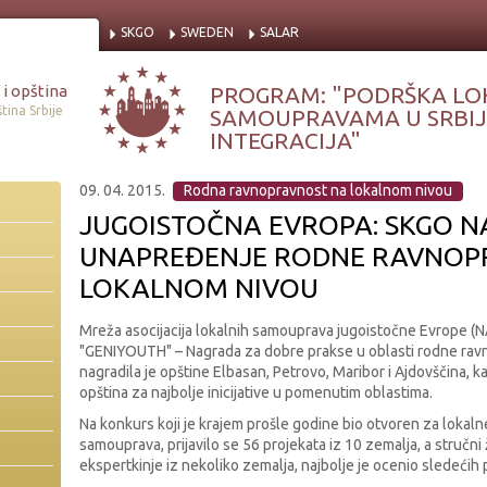
SKGO
SWEDEN
SALAR
i opština
PROGRAM: "PODRŠKA LO
tina Srbije
SAMOUPRAVAMA U SRBIJI
INTEGRACIJA"
09. 04. 2015.
Rodna ravnopravnost na lokalnom nivou
JUGOISTOČNA EVROPA: SKGO 
UNAPREĐENJE RODNE RAVNOP
LOKALNOM NIVOU
Mreža asocijacija lokalnih samouprava jugoistočne Evrope (N
"GENIYOUTH" – Nagrada za dobre prakse u oblasti rodne ravn
nagradila je opštine Elbasan, Petrovo, Maribor i Ajdovščina, k
opština za najbolje inicijative u pomenutim oblastima.
Na konkurs koji je krajem prošle godine bio otvoren za lokaln
samouprava, prijavilo se 56 projekata iz 10 zemalja, a stručni ži
ekspertkinje iz nekoliko zemalja, najbolje je ocenio sledećih 