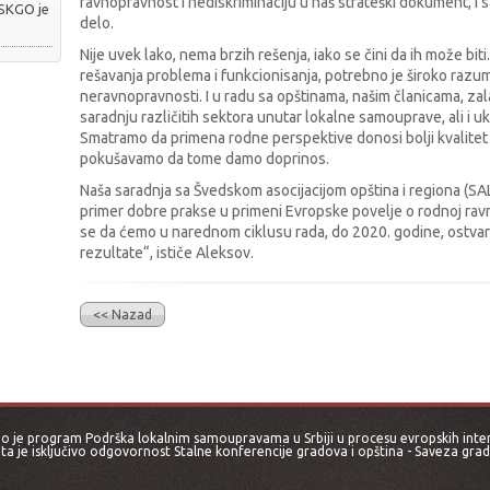
ravnopravnost i nediskriminaciju u naš strateški dokument, i
 SKGO je
delo.
Nije uvek lako, nema brzih rešenja, iako se čini da ih može bi
rešavanja problema i funkcionisanja, potrebno je široko raz
neravnopravnosti. I u radu sa opštinama, našim članicama, za
saradnju različitih sektora unutar lokalne samouprave, ali i u
Smatramo da primena rodne perspektive donosi bolji kvalitet 
pokušavamo da tome damo doprinos.
Naša saradnja sa Švedskom asocijacijom opština i regiona (SAL
primer dobre prakse u primeni Evropske povelje o rodnoj ra
se da ćemo u narednom ciklusu rada, do 2020. godine, ostvar
rezultate“, ističe Aleksov.
<< Nazad
 je program Podrška lokalnim samoupravama u Srbiji u procesu evropskih intergr
jta je isključivo odgovornost Stalne konferencije gradova i opština - Saveza grado