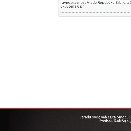
ravnopravnost Vlade Republike Srbije, a
uključena u pr...
Izradu ovog veb sajta omogućio
Švedska. Sadržaj sa