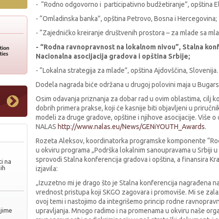
- “Rodno odgovorno i participativno budžetiranje”, opština El
- “Omladinska banka”, opština Petrovo, Bosna i Hercegovina;
- “Zajedničko kreiranje društvenih prostora – za mlade sa mla
- “Rodna ravnopravnost na lokalnom nivou”, Stalna konf
Nacionalna asocijacija gradova i opština Srbije;
- “Lokalna strategija za mlade”, opština Ajdovščina, Slovenija.
Dodela nagrada biće održana u drugoj polovini maja u Bugars
Osim odavanja priznanja za dobar rad u ovim oblastima, cilj kon
dobrih primera prakse, koji će kasnije biti objavljeni u priručnik
modeli za druge gradove, opštine i njihove asocijacije. Više o
NALAS
http://www.nalas.eu/News/GENiYOUTH_Awards
.
Rozeta Aleksov, koordinatorka programske komponente “Rod
u okviru programa „Podrška lokalnim sanoupravama u Srbiji u 
sprovodi Stalna konferencija gradova i opština, a finansira K
i na
ih
izjavila:
„Izuzetno mi je drago što je Stalna konferencija nagrađena n
vrednost pristupa koji SKGO zagovara i promoviše. Mi se zalaž
ovoj temi i nastojimo da integrišemo princip rodne ravnopravno
njime
upravljanja. Mnogo radimo i na promenama u okviru naše organ