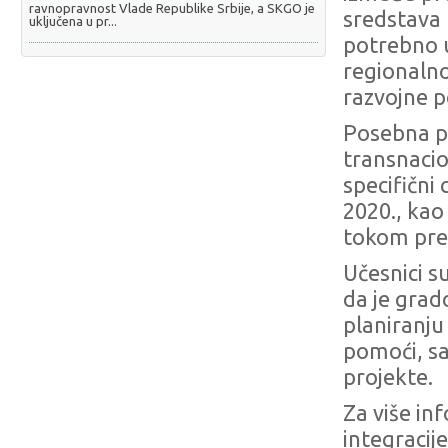
ravnopravnost Vlade Republike Srbije, a SKGO je
sredstava 
uključena u pr...
potrebno u
regionalno
razvojne 
Posebna p
transnacio
specifični
2020., kao
tokom pret
Učesnici s
da je grad
planiranju
pomoći, s
projekte.
Za više in
integracij