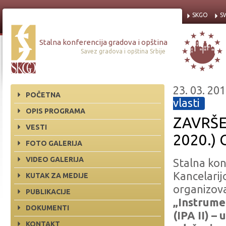
SKGO
S
Stalna konferencija gradova i opština
Savez gradova i opština Srbije
23. 03. 201
POČETNA
vlasti
OPIS PROGRAMA
ZAVRŠE
VESTI
2020.)
FOTO GALERIJA
VIDEO GALERIJA
Stalna kon
Kancelarij
KUTAK ZA MEDIJE
organizova
PUBLIKACIJE
„Instrume
DOKUMENTI
(IPA
II) –
u
KONTAKT