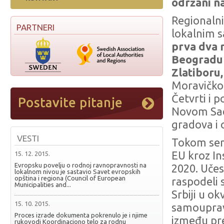
održani n
Regionalni
PARTNERI
lokalnim 
prva dva 
Beogradu i
Zlatiboru
Moravičkog
Četvrti i 
Novom Sad
gradova i 
VESTI
Tokom sem
EU kroz I
15. 12. 2015.
Evropsku povelju o rodnoj ravnopravnosti na
2020. Učes
lokalnom nivou je sastavio Savet evropskih
opština i regiona (Council of European
raspodeli
Municipalities and...
Srbiji u ok
15. 10. 2015.
samouprava
Proces izrade dokumenta pokrenulo je i njime
između pre
rukovodi Koordinaciono telo za rodnu