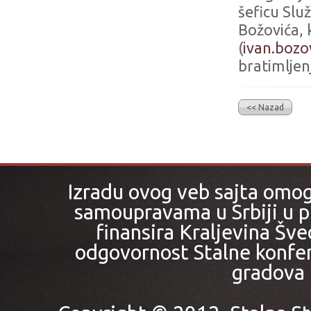
šeficu Služ
Božovića,
(
ivan.bozo
bratimljenj
<< Nazad
Izradu ovog veb sajta omo
samoupravama u Srbiji u pr
finansira Kraljevina Šved
odgovornost Stalne konfer
gradova i