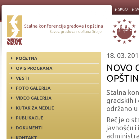
SKGO
S
Stalna konferencija gradova i opština
Savez gradova i opština Srbije
18. 03. 201
POČETNA
NOVO O
OPIS PROGRAMA
OPŠTIN
VESTI
FOTO GALERIJA
Stalna kon
VIDEO GALERIJA
gradskih i
održano u 
KUTAK ZA MEDIJE
PUBLIKACIJE
Reč je o s
javnošću i
DOKUMENTI
administr
KONTAKT