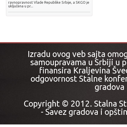
ravnopravnost Vlade Republike Srbije, a SKGO je
uključena u pr...
Izradu ovog veb sajta omo
samoupravama u Srbiji u pr
finansira Kraljevina Šved
odgovornost Stalne konfer
gradova i
Copyright © 2012. Stalna St
- Savez gradova i opštin