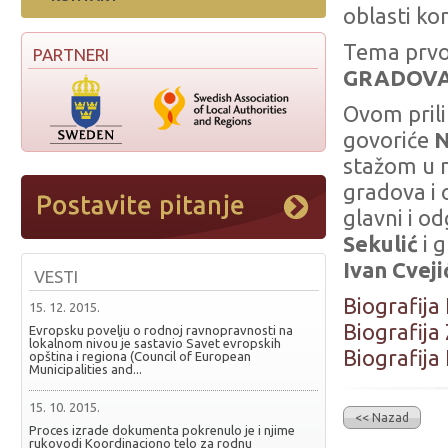
oblasti ko
Tema prvo
PARTNERI
GRADOVA 
Ovom prili
govoriće
N
stažom u n
gradova i 
glavni i o
Sekulić
i g
Ivan Cveji
VESTI
Biografija
15. 12. 2015.
Biografija
Evropsku povelju o rodnoj ravnopravnosti na
lokalnom nivou je sastavio Savet evropskih
Biografija 
opština i regiona (Council of European
Municipalities and...
15. 10. 2015.
<< Nazad
Proces izrade dokumenta pokrenulo je i njime
rukovodi Koordinaciono telo za rodnu