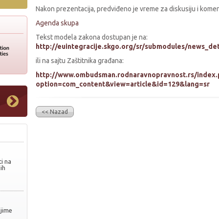
Nakon prezentacija, predviđeno je vreme za diskusiju i komen
Agenda skupa
Tekst modela zakona dostupan je na:
http://euintegracije.skgo.org/sr/submodules/news_det
ili na sajtu Zaštitnika građana:
http://www.ombudsman.rodnaravnopravnost.rs/index.
option=com_content&view=article&id=129&lang=sr
<< Nazad
i na
ih
njime