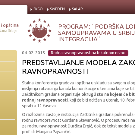
SKGO
SWEDEN
SALAR
i opština
PROGRAM: "PODRŠKA LO
tina Srbije
SAMOUPRAVAMA U SRBIJI
INTEGRACIJA"
04. 02. 2015.
Rodna ravnopravnost na lokalnom nivou
PREDSTAVLJANJE MODELA ZAK
RAVNOPRAVNOSTI
Stalna konferencija gradova i opština u skladu sa svojom ul
mišljenja i otvaranju kanala komunikacije o temama koje se tiču
Zaštitnikom građana organizuje
okrugli sto
na kojem će bi
rodnoj ravnopravnosti
, koji će biti održan u utorak, 10. fe
sprat) u 12 časova.
O razlozima zašto je institucija Zaštitnika građana pokrenula
rodnu ravnopravnost Gordana Stevanović. O procesu rada na
za rodnu ravnopravnost Đurđica Ergić, dok će tekst modela z
prof. dr Marijana Pajvančić.