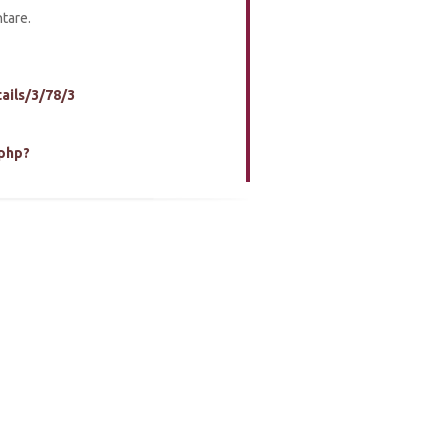
tare.
ails/3/78/3
php?