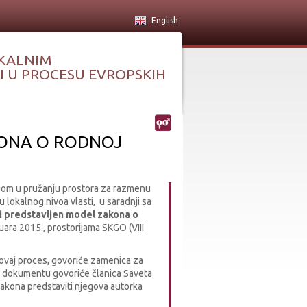
English
KALNIM
 U PROCESU EVROPSKIH
ONA O RODNOJ
ogom u pružanju prostora za razmenu
 lokalnog nivoa vlasti, u saradnji sa
ti predstavljen model zakona o
bruara 2015., prostorijama SKGO (VIII
 ovaj proces, govoriće zamenica za
 dokumentu govoriće članica Saveta
akona predstaviti njegova autorka