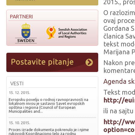
2015., pro
O razlozim
PARTNERI
ovaj proce
Gordana S
članica Sa
tekst mode
Marijana P
Nakon prez
komentare
Agenda s
VESTI
Tekst mod
15. 12. 2015.
http://eu
Evropsku povelju o rodnoj ravnopravnosti na
lokalnom nivou je sastavio Savet evropskih
opština i regiona (Council of European
ili na sajt
Municipalities and...
http://w
15. 10. 2015.
option=co
Proces izrade dokumenta pokrenulo je i njime
rukovodi Koordinaciono telo za rodnu