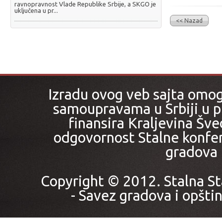
ravnopravnost Vlade Republike Srbije, a SKGO je
uključena u pr...
<< Nazad
Izradu ovog veb sajta omo
samoupravama u Srbiji u pr
finansira Kraljevina Šved
odgovornost Stalne konfer
gradova i
Copyright © 2012. Stalna St
- Savez gradova i opštin