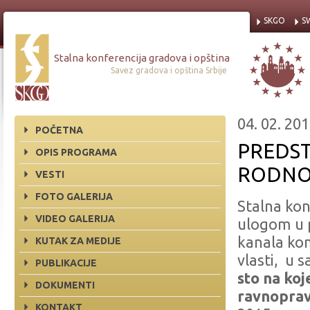
SKGO
S
Stalna konferencija gradova i opština
Savez gradova i opština Srbije
04. 02. 201
POČETNA
PREDS
OPIS PROGRAMA
RODNO
VESTI
FOTO GALERIJA
Stalna kon
VIDEO GALERIJA
ulogom u p
kanala kom
KUTAK ZA MEDIJE
vlasti, u 
PUBLIKACIJE
sto
na koj
DOKUMENTI
ravnoprav
KONTAKT