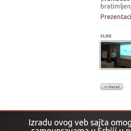
bratimljenj
Prezentaci
SLIKE
<< Nazad
Izradu ovog veb sajta omo
samoupravama u Srbiji u pr