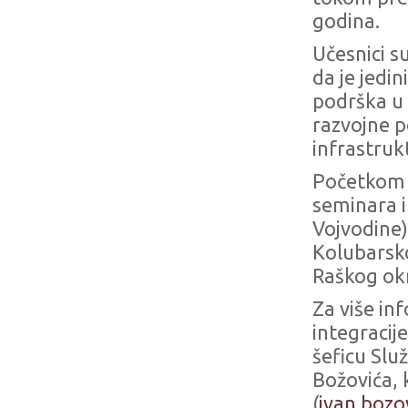
godina.
Učesnici s
da je jedi
podrška u 
razvojne 
infrastruk
Početkom 2
seminara i
Vojvodine) 
Kolubarsko
Raškog ok
Za više in
integracij
šeficu Služ
Božovića,
(
ivan.bozo