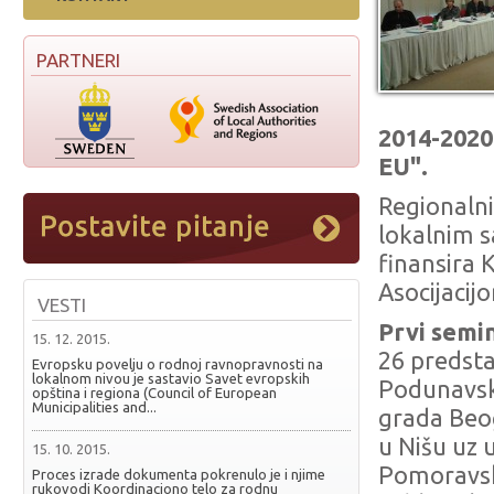
PARTNERI
2014-2020
EU".
Regionalni
lokalnim s
finansira 
Asocijacij
VESTI
Prvi semi
15. 12. 2015.
26 predsta
Evropsku povelju o rodnoj ravnopravnosti na
lokalnom nivou je sastavio Savet evropskih
Podunavsko
opština i regiona (Council of European
Municipalities and...
grada Beo
u Nišu uz 
15. 10. 2015.
Pomoravsko
Proces izrade dokumenta pokrenulo je i njime
rukovodi Koordinaciono telo za rodnu