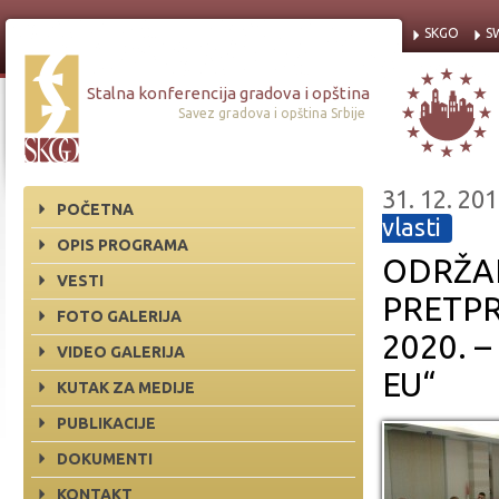
SKGO
S
Stalna konferencija gradova i opština
Savez gradova i opština Srbije
31. 12. 201
POČETNA
vlasti
OPIS PROGRAMA
ODRŽAN
VESTI
PRETPR
FOTO GALERIJA
2020. 
VIDEO GALERIJA
EU“
KUTAK ZA MEDIJE
PUBLIKACIJE
DOKUMENTI
KONTAKT