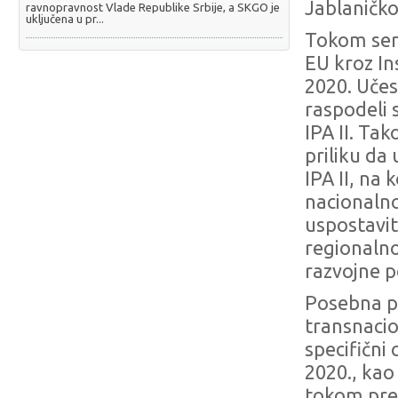
Jablaničko
ravnopravnost Vlade Republike Srbije, a SKGO je
uključena u pr...
Tokom sem
EU kroz I
2020. Učes
raspodeli 
IPA II. Ta
priliku da 
IPA II, na
nacionalno
uspostavit
regionalno
razvojne 
Posebna p
transnacio
specifični
2020., kao
tokom pret