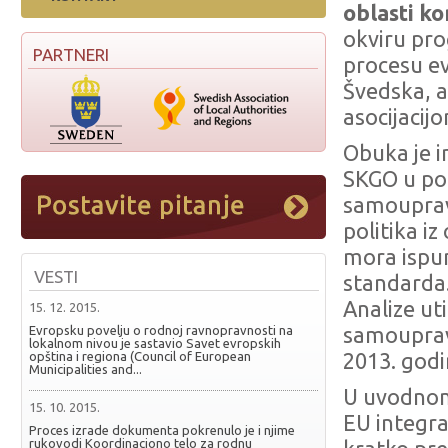
oblasti k
okviru pr
PARTNERI
procesu evr
Švedska, 
asocijacijo
Obuka je i
SKGO u pog
samouprav
politika i
mora ispu
VESTI
standarda.
Analize ut
15. 12. 2015.
Evropsku povelju o rodnoj ravnopravnosti na
samouprav
lokalnom nivou je sastavio Savet evropskih
opština i regiona (Council of European
2013. god
Municipalities and...
U uvodnom
15. 10. 2015.
EU integra
Proces izrade dokumenta pokrenulo je i njime
rukovodi Koordinaciono telo za rodnu