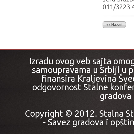
011/3223 4
<< Nazad
Izradu ovog veb sajta omo
samoupravama u Srbiji u pr
finansira Kraljevina Šved
odgovornost Stalne konfer
gradova i
Copyright © 2012. Stalna St
- Savez gradova i opštin