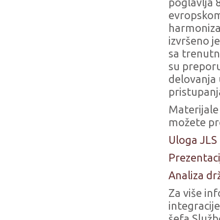
poglavlja
evropskom
harmonizac
izvršeno j
sa trenutn
su preporu
delovanja 
pristupanj
Materijale
možete pr
Uloga JLS
Prezentaci
Analiza d
Za više in
integracij
šefa Služb