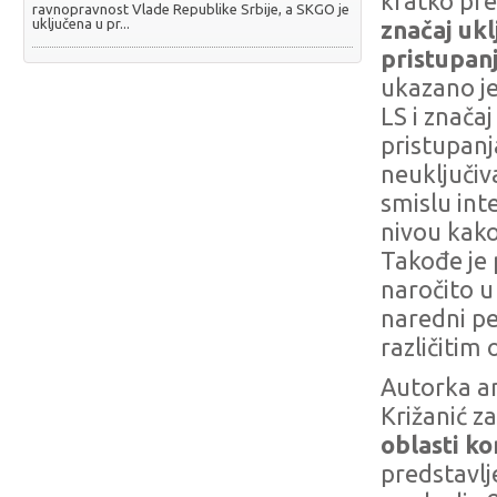
kratko pr
ravnopravnost Vlade Republike Srbije, a SKGO je
uključena u pr...
značaj uk
pristupan
ukazano je
LS i znača
pristupanj
neuključiv
smislu int
nivou kako
Takođe je
naročito u
naredni per
različitim
Autorka an
Križanić z
oblasti k
predstavlj