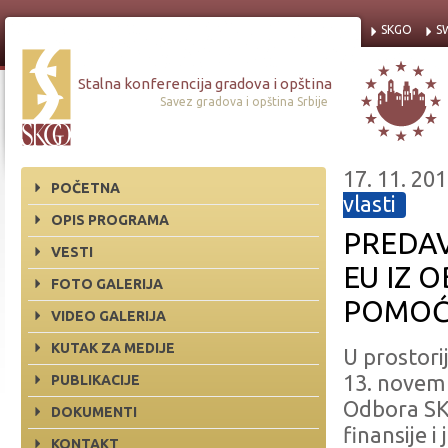
SKGO
S
Stalna konferencija gradova i opština
Savez gradova i opština Srbije
17. 11. 201
POČETNA
vlasti
OPIS PROGRAMA
PREDAV
VESTI
EU IZ 
FOTO GALERIJA
POMOĆ
VIDEO GALERIJA
KUTAK ZA MEDIJE
U prostori
13. novem
PUBLIKACIJE
Odbora SKG
DOKUMENTI
finansije 
KONTAKT