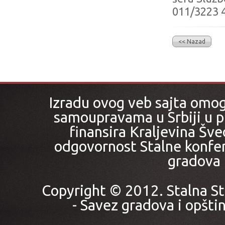
011/3223 4
<< Nazad
Izradu ovog veb sajta omo
samoupravama u Srbiji u pr
finansira Kraljevina Šved
odgovornost Stalne konfer
gradova i
Copyright © 2012. Stalna St
- Savez gradova i opštin