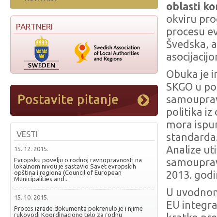
oblasti k
okviru pr
PARTNERI
procesu evr
Švedska, 
asocijacijo
Obuka je i
SKGO u pog
samouprav
politika i
mora ispu
VESTI
standarda.
Analize ut
15. 12. 2015.
Evropsku povelju o rodnoj ravnopravnosti na
samouprav
lokalnom nivou je sastavio Savet evropskih
opština i regiona (Council of European
2013. god
Municipalities and...
U uvodnom
15. 10. 2015.
EU integra
Proces izrade dokumenta pokrenulo je i njime
rukovodi Koordinaciono telo za rodnu