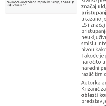
kratko pr
ravnopravnost Vlade Republike Srbije, a SKGO je
uključena u pr...
značaj uk
pristupan
ukazano je
LS i znača
pristupanj
neuključiv
smislu int
nivou kako
Takođe je
naročito u
naredni per
različitim
Autorka an
Križanić z
oblasti k
predstavlj