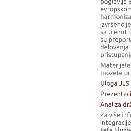
poglavlja
evropskom
harmonizac
izvršeno j
sa trenutn
su preporu
delovanja 
pristupanj
Materijale
možete pr
Uloga JLS
Prezentaci
Analiza d
Za više in
integracij
šefa Služb