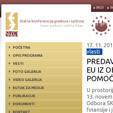
SKGO
S
Stalna konferencija gradova i opština
Savez gradova i opština Srbije
17. 11. 201
POČETNA
vlasti
OPIS PROGRAMA
PREDAV
VESTI
EU IZ 
FOTO GALERIJA
POMOĆ
VIDEO GALERIJA
KUTAK ZA MEDIJE
U prostori
13. novem
PUBLIKACIJE
Odbora SKG
DOKUMENTI
finansije 
KONTAKT