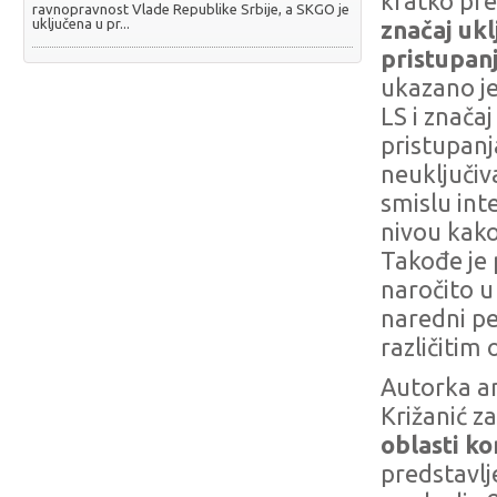
kratko pr
ravnopravnost Vlade Republike Srbije, a SKGO je
uključena u pr...
značaj uk
pristupan
ukazano je
LS i znača
pristupanj
neuključiv
smislu int
nivou kako
Takođe je
naročito u
naredni per
različitim
Autorka an
Križanić z
oblasti k
predstavlj