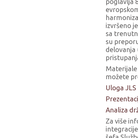
poglavlja
evropskom
harmonizac
izvršeno j
sa trenutn
su preporu
delovanja 
pristupanj
Materijale
možete pr
Uloga JLS
Prezentaci
Analiza d
Za više in
integracij
šefa Služb