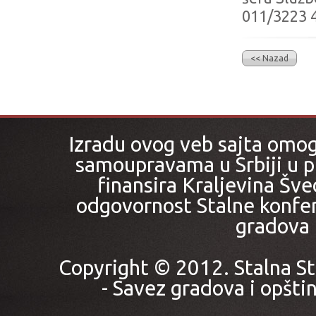
011/3223 4
<< Nazad
Izradu ovog veb sajta omo
samoupravama u Srbiji u pr
finansira Kraljevina Šved
odgovornost Stalne konfer
gradova i
Copyright © 2012. Stalna St
- Savez gradova i opštin