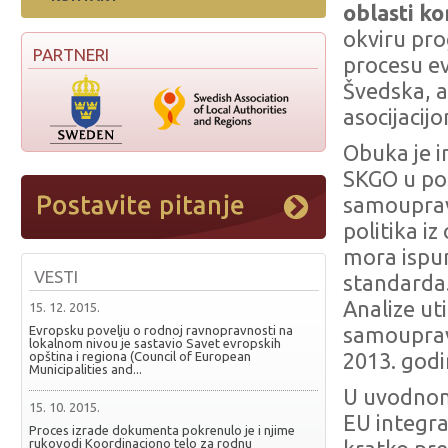
oblasti k
okviru pr
PARTNERI
procesu evr
Švedska, 
asocijacijo
Obuka je i
SKGO u pog
samouprav
politika i
mora ispu
VESTI
standarda.
Analize ut
15. 12. 2015.
Evropsku povelju o rodnoj ravnopravnosti na
samouprav
lokalnom nivou je sastavio Savet evropskih
opština i regiona (Council of European
2013. god
Municipalities and...
U uvodnom
15. 10. 2015.
EU integra
Proces izrade dokumenta pokrenulo je i njime
rukovodi Koordinaciono telo za rodnu