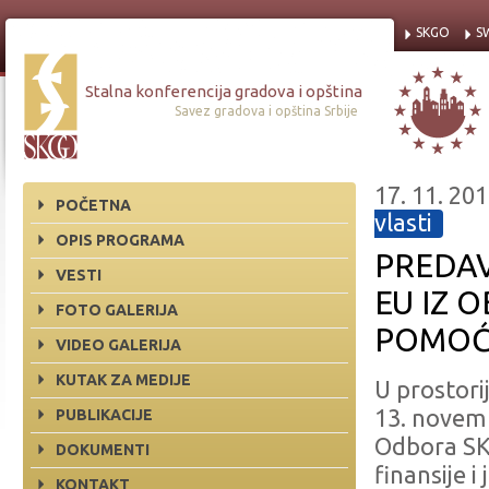
SKGO
S
Stalna konferencija gradova i opština
Savez gradova i opština Srbije
17. 11. 201
POČETNA
vlasti
OPIS PROGRAMA
PREDAV
VESTI
EU IZ 
FOTO GALERIJA
POMOĆ
VIDEO GALERIJA
KUTAK ZA MEDIJE
U prostori
13. novem
PUBLIKACIJE
Odbora SKG
DOKUMENTI
finansije 
KONTAKT