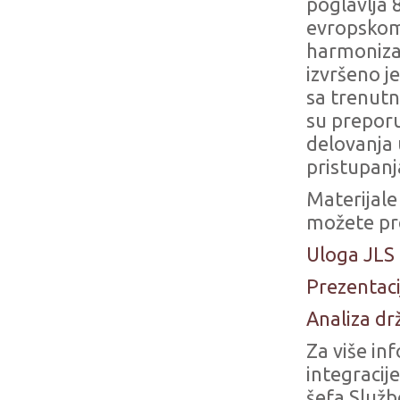
poglavlja
evropskom
harmonizac
izvršeno j
sa trenutn
su preporu
delovanja 
pristupanj
Materijale
možete pr
Uloga JLS
Prezentaci
Analiza d
Za više in
integracij
šefa Služb