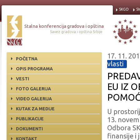
SKGO
S
Stalna konferencija gradova i opština
Savez gradova i opština Srbije
17. 11. 201
POČETNA
vlasti
OPIS PROGRAMA
PREDAV
VESTI
EU IZ 
FOTO GALERIJA
POMOĆ
VIDEO GALERIJA
KUTAK ZA MEDIJE
U prostori
13. novem
PUBLIKACIJE
Odbora SKG
DOKUMENTI
finansije 
KONTAKT