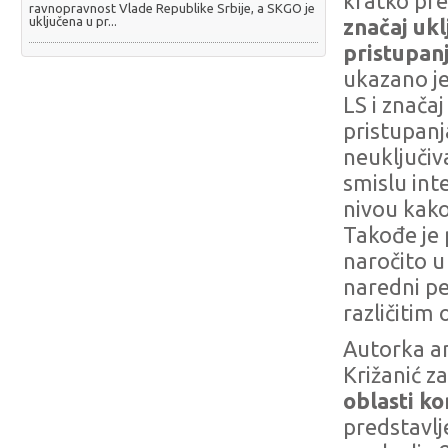
kratko pr
ravnopravnost Vlade Republike Srbije, a SKGO je
uključena u pr...
značaj uk
pristupan
ukazano je
LS i znača
pristupanj
neuključiv
smislu int
nivou kako
Takođe je
naročito u
naredni per
različitim
Autorka an
Križanić z
oblasti k
predstavlj