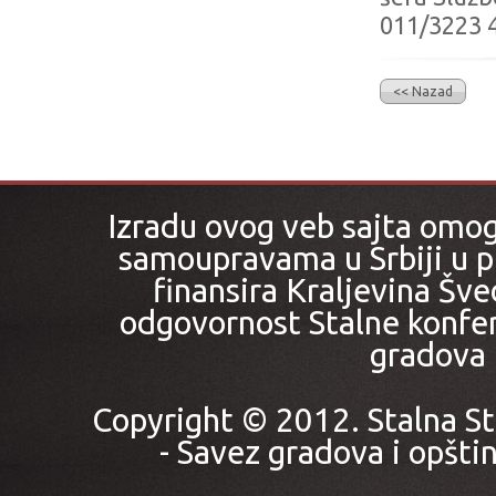
011/3223 4
<< Nazad
Izradu ovog veb sajta omo
samoupravama u Srbiji u pr
finansira Kraljevina Šved
odgovornost Stalne konfer
gradova i
Copyright © 2012. Stalna St
- Savez gradova i opštin