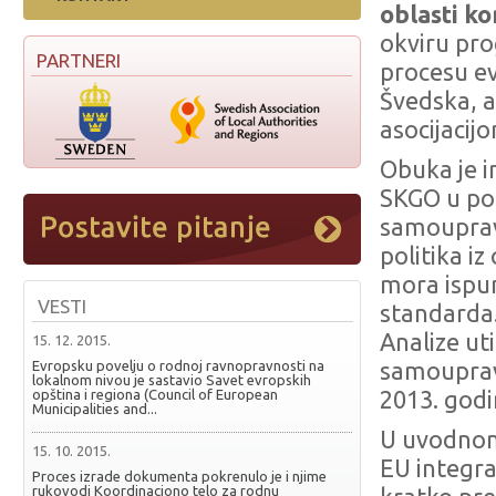
oblasti k
okviru pr
PARTNERI
procesu evr
Švedska, 
asocijacijo
Obuka je i
SKGO u pog
samouprav
politika i
mora ispu
VESTI
standarda.
Analize ut
15. 12. 2015.
Evropsku povelju o rodnoj ravnopravnosti na
samouprav
lokalnom nivou je sastavio Savet evropskih
opština i regiona (Council of European
2013. god
Municipalities and...
U uvodnom
15. 10. 2015.
EU integra
Proces izrade dokumenta pokrenulo je i njime
rukovodi Koordinaciono telo za rodnu