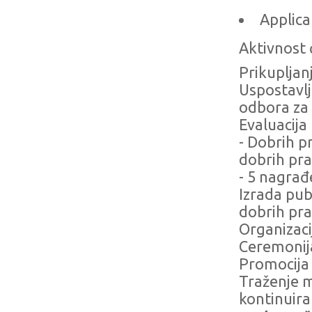
Applica
Aktivnost ć
Prikupljan
Uspostavlj
odbora za 
Evaluacija 
- Dobrih p
dobrih pra
- 5 nagrađ
Izrada pub
dobrih prak
Organizaci
Ceremonij
Promocija 
Traženje m
kontinuir