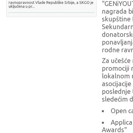
"GENiYOUTH
ravnopravnost Vlade Republike Srbije, a SKGO je
uključena u pr...
nagrada bi
skupštine 
Sekundarni
donatorske
ponavljanja
rodne ravn
Za učešće
promociji 
lokalnom n
asocijacije
poslednje 
sledećim 
Open ca
Applica
Awards"