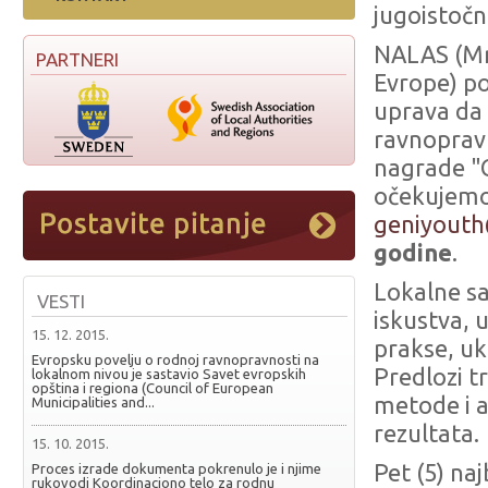
jugoistočno
NALAS (Mre
PARTNERI
Evrope) po
uprava da
ravnopravn
nagrade "G
očekujemo
geniyouth
godine
.
Lokalne sa
VESTI
iskustva, 
15. 12. 2015.
prakse, uk
Evropsku povelju o rodnoj ravnopravnosti na
Predlozi t
lokalnom nivou je sastavio Savet evropskih
opština i regiona (Council of European
metode i al
Municipalities and...
rezultata.
15. 10. 2015.
Pet (5) na
Proces izrade dokumenta pokrenulo je i njime
rukovodi Koordinaciono telo za rodnu