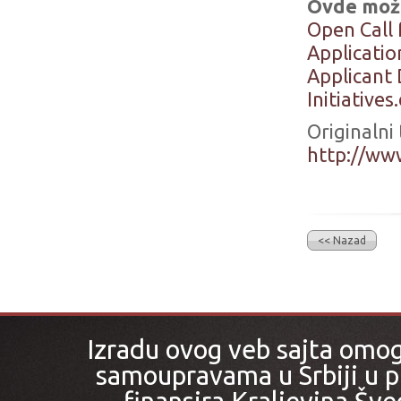
Ovde može
Open Call 
Applicatio
Applicant
Initiatives
Originalni
http://ww
<< Nazad
Izradu ovog veb sajta omo
samoupravama u Srbiji u pr