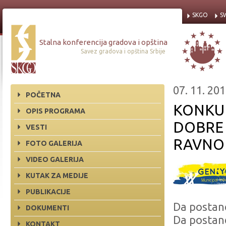
SKGO
S
Stalna konferencija gradova i opština
Savez gradova i opština Srbije
07. 11. 201
POČETNA
KONKUR
OPIS PROGRAMA
DOBRE 
VESTI
RAVNOP
FOTO GALERIJA
VIDEO GALERIJA
KUTAK ZA MEDIJE
PUBLIKACIJE
Da postane
DOKUMENTI
Da postan
KONTAKT