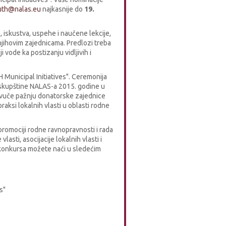
uth@nalas.eu
najkasnije do
19.
 iskustva, uspehe i naučene lekcije,
njihovim zajednicama. Predlozi treba
 vode ka postizanju vidljivih i
Municipal Initiatives". Ceremonija
 skupštine NALAS-a 2015. godine u
rivuče pažnju donatorske zajednice
raksi lokalnih vlasti u oblasti rodne
romociji rodne ravnopravnosti i rada
asti, asocijacije lokalnih vlasti i
e konkursa možete naći u sledećim
s"