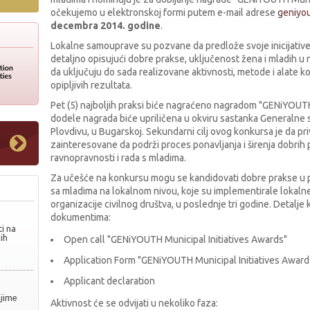
očekujemo u elektronskoj formi putem e-mail adrese
geniyo
decembra 2014. godine
.
Lokalne samouprave su pozvane da predlože svoje inicijative,
detaljno opisujući dobre prakse, uključenost žena i mladih u 
da uključuju do sada realizovane aktivnosti, metode i alate koji
opipljivih rezultata.
Pet (5) najboljih praksi biće nagraćeno nagradom "GENiYOUTH 
dodele nagrada biće upriličena u okviru sastanka Generalne
Plovdivu, u Bugarskoj. Sekundarni cilj ovog konkursa je da p
zainteresovane da podrži proces ponavljanja i širenja dobrih p
ravnopravnosti i rada s mladima.
Za učešće na konkursu mogu se kandidovati dobre prakse u p
sa mladima na lokalnom nivou, koje su implementirale lokalne vl
organizacije civilnog društva, u poslednje tri godine. Detalj
dokumentima:
i na
ih
Open call "GENiYOUTH Municipal Initiatives Awards"
Application Form "GENiYOUTH Municipal Initiatives Award
Applicant declaration
njime
Aktivnost će se odvijati u nekoliko faza: