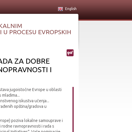
English
KALNIM
 U PROCESU EVROPSKIH
ADA ZA DOBRE
NOPRAVNOSTI I
stava jugoistočne Evrope u oblasti
 mladima...
stvenog iskustva učenja...
ađenih opština/gradova u
vrope) poziva lokalne samouprave i
 rodne ravnopravnosti i rada s
pal Initiatives". Vaše nominacije