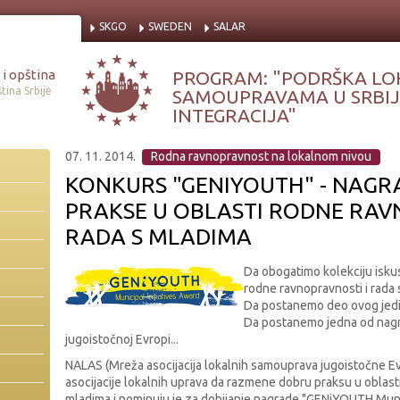
SKGO
SWEDEN
SALAR
i opština
PROGRAM: "PODRŠKA LO
tina Srbije
SAMOUPRAVAMA U SRBIJI
INTEGRACIJA"
07. 11. 2014.
Rodna ravnopravnost na lokalnom nivou
KONKURS "GENIYOUTH" - NAGR
PRAKSE U OBLASTI RODNE RAV
RADA S MLADIMA
Da obogatimo kolekciju isku
rodne ravnopravnosti i rada s
Da postanemo deo ovog jedin
Da postanemo jedna od nagr
jugoistočnoj Evropi...
NALAS (Mreža asocijacija lokalnih samouprava jugoistočne E
asocijacije lokalnih uprava da razmene dobru praksu u oblasti
mladima i nominuju je za dobijanje nagrade "GENiYOUTH Munici