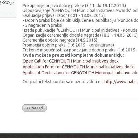
 SKGO je
Prikupljanje prijava dobre prakse (3.11. do 19.12.2014.)
Uspostavljanje "GENiYOUTH Municipal Initiatives Awards" odbo
Evaluacija prijava i izbor (8.01 - 18.02. 2015):
- Dobrih praksi koje će biti uključene u publikaciju "Ponuda do
- 5 nagrađenih praksi
Izrada publikacije "GENiYOUTH Municipal Initiatives - Ponuda d
Organizacija ceremonije dodele nagrada (18.2. - 14.05. 2015)
Ceremonija dodele nagrada (14.5.2015)
Promocija dobrih praksi (1.6.2015 - kontinuirano)
Traženje mogućnosti za ponavljanje dobrih praksi (1.6.2015 -
Ovde možete preuzeti kompletnu dokumenticju:
Open Call for GENiYOUTH Municipal Inititives.docx
Application Form for GENiYOUTH Municipal Initiatives.docx
Applicant Declaration for GENiYOUTH Municipal Initiatives.d
Originalni tekst konkursa možete videti na:
http://www.nalas
<< Nazad