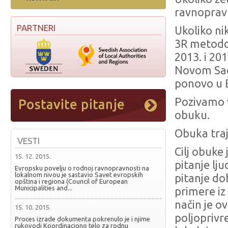
ravnopravn
PARTNERI
Ukoliko nik
3R metodo
2013. i 20
Novom Sadu
ponovo u 
Pozivamo v
obuku.
Obuka traj
VESTI
Cilj obuke
15. 12. 2015.
pitanje lju
Evropsku povelju o rodnoj ravnopravnosti na
lokalnom nivou je sastavio Savet evropskih
pitanje do
opština i regiona (Council of European
Municipalities and...
primere iz
način je o
15. 10. 2015.
poljopriv
Proces izrade dokumenta pokrenulo je i njime
rukovodi Koordinaciono telo za rodnu