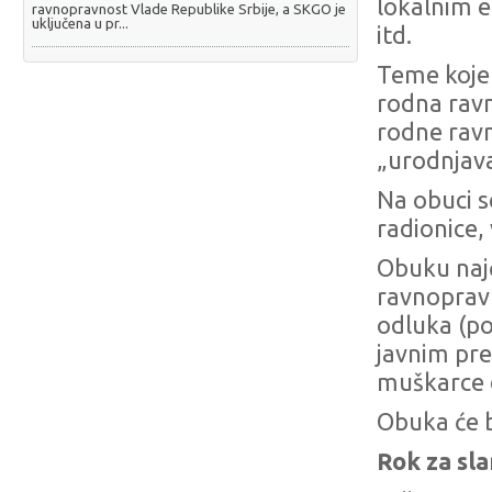
lokalnim 
ravnopravnost Vlade Republike Srbije, a SKGO je
uključena u pr...
itd.
Teme koje 
rodna ravn
rodne rav
„urodnjava
Na obuci s
radionice, 
Obuku najč
ravnopravn
odluka (po
javnim pr
muškarce d
Obuka će b
Rok za sla