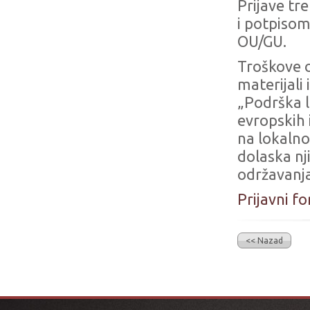
Prijave t
i potpisom
OU/GU.
Troškove o
materijali
„Podrška 
evropskih
na lokaln
dolaska nj
održavanja
Prijavni f
<< Nazad