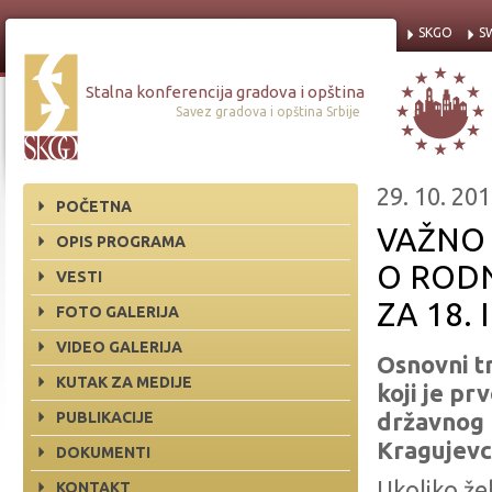
SKGO
S
Stalna konferencija gradova i opština
Savez gradova i opština Srbije
29. 10. 201
POČETNA
VAŽNO
OPIS PROGRAMA
O ROD
VESTI
ZA 18.
FOTO GALERIJA
VIDEO GALERIJA
Osnovni t
KUTAK ZA MEDIJE
koji je pr
PUBLIKACIJE
državnog 
Kragujevc
DOKUMENTI
Ukoliko že
KONTAKT