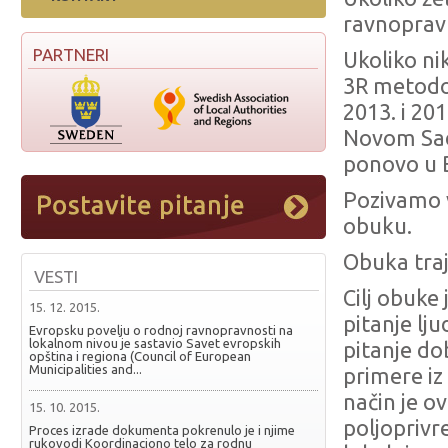
ravnopravn
PARTNERI
Ukoliko nik
3R metodo
2013. i 20
Novom Sadu
ponovo u 
Pozivamo v
obuku.
Obuka traj
VESTI
Cilj obuke
15. 12. 2015.
pitanje lju
Evropsku povelju o rodnoj ravnopravnosti na
lokalnom nivou je sastavio Savet evropskih
pitanje do
opština i regiona (Council of European
Municipalities and...
primere iz
način je o
15. 10. 2015.
poljopriv
Proces izrade dokumenta pokrenulo je i njime
rukovodi Koordinaciono telo za rodnu