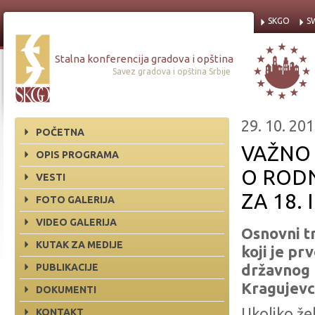
SKGO
S
Stalna konferencija gradova i opština
Savez gradova i opština Srbije
29. 10. 201
POČETNA
VAŽNO
OPIS PROGRAMA
O ROD
VESTI
ZA 18.
FOTO GALERIJA
VIDEO GALERIJA
Osnovni t
KUTAK ZA MEDIJE
koji je pr
PUBLIKACIJE
državnog 
Kragujevc
DOKUMENTI
Ukoliko že
KONTAKT