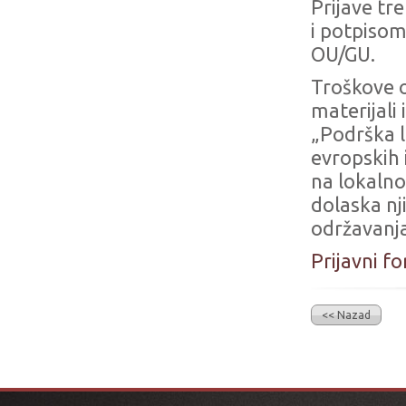
Prijave t
i potpisom
OU/GU.
Troškove o
materijali
„Podrška 
evropskih
na lokaln
dolaska nj
održavanja
Prijavni f
<< Nazad