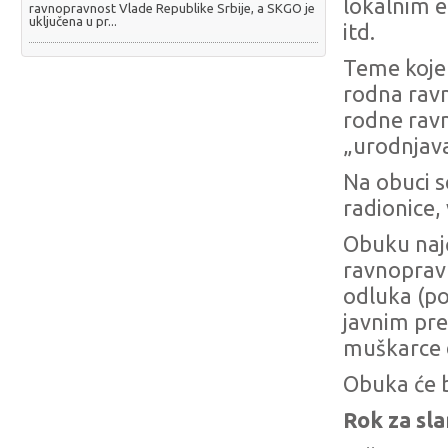
lokalnim 
ravnopravnost Vlade Republike Srbije, a SKGO je
uključena u pr...
itd.
Teme koje 
rodna ravn
rodne rav
„urodnjava
Na obuci s
radionice, 
Obuku najč
ravnopravn
odluka (po
javnim pr
muškarce d
Obuka će b
Rok za sla