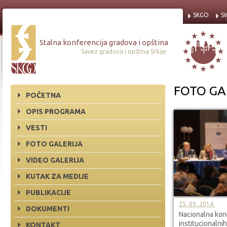
SKGO
S
Stalna konferencija gradova i opština
Savez gradova i opština Srbije
FOTO GA
POČETNA
OPIS PROGRAMA
VESTI
FOTO GALERIJA
VIDEO GALERIJA
KUTAK ZA MEDIJE
PUBLIKACIJE
25. 09. 2014.
DOKUMENTI
Nacionalna konf
institucionalni
KONTAKT