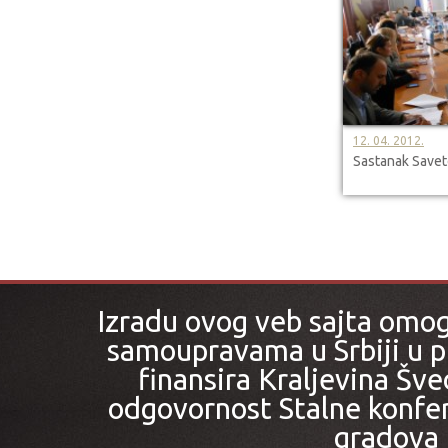
12. 04. 2012.
Sastanak Save
Izradu ovog veb sajta omo
samoupravama u Srbiji u pr
finansira Kraljevina Šved
odgovornost Stalne konfer
gradova i