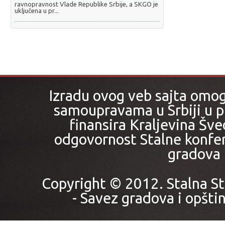
ravnopravnost Vlade Republike Srbije, a SKGO je
uključena u pr...
Izradu ovog veb sajta omo
samoupravama u Srbiji u pr
finansira Kraljevina Šved
odgovornost Stalne konfer
gradova i
Copyright © 2012. Stalna St
- Savez gradova i opštin