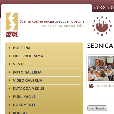
SKGO
S
Stalna konferencija gradova i opština
Savez gradova i opština Srbije
SEDNICA
POČETNA
OPIS PROGRAMA
VESTI
FOTO GALERIJA
VIDEO GALERIJA
Preuzimanje 
KUTAK ZA MEDIJE
PUBLIKACIJE
DOKUMENTI
<< Nazad
KONTAKT