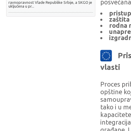
posvećana
ravnopravnost Vlade Republike Srbije, a SKGO je
uključena u pr...
pristup
zaštita
rodna 
unapre
izgrad
Pri
vlasti
Proces pri
opštine ko
samouprav
tako i u 
kapacitete
integracija
građane. U