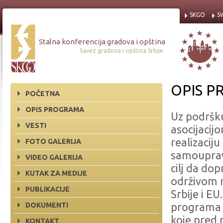
SKGO
S
Stalna konferencija gradova i opština
Savez gradova i opština Srbije
OPIS 
POČETNA
OPIS PROGRAMA
Uz podršku
VESTI
asocijacij
realizacij
FOTO GALERIJA
samouprava
VIDEO GALERIJA
cilj da do
KUTAK ZA MEDIJE
održivom r
PUBLIKACIJE
Srbije i EU
DOKUMENTI
programa l
koje pred n
KONTAKT