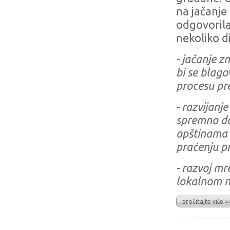
na jačanje
odgovorila
nekoliko d
- jačanje z
bi se blag
procesu pr
- razvijanj
spremno do
opštinama u
praćenju p
- razvoj m
lokalnom ni
pročitajte više >