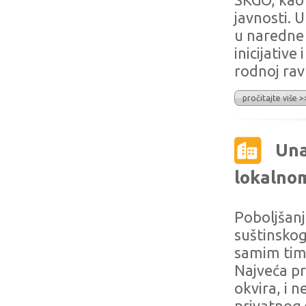
SKGO, kao 
javnosti. 
u naredne 
inicijativ
rodnoj rav
pročitajte više >
Una
lokalno
Poboljšan
suštinskog
samim tim 
Najveća pr
okvira, i 