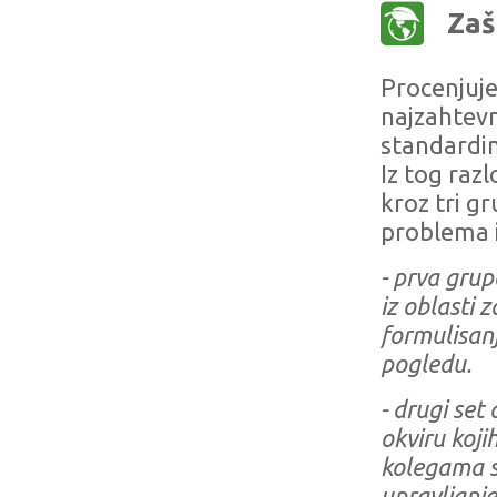
Zaš
Procenjuje
najzahtevn
standardim
Iz tog raz
kroz tri 
problema i
- prva grup
iz oblasti 
formulisanj
pogledu.
- drugi set
okviru koji
kolegama sv
upravljanj