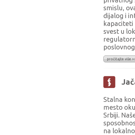
privatnog 
smislu, ov
dijalog i 
kapaciteti
svest u l
regulatorn
poslovnog
pročitajte više >
Jač
Stalna kon
mesto okup
Srbiji. Na
sposobnost
na lokalno