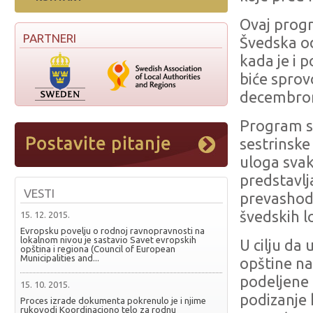
Ovaj progr
PARTNERI
Švedska od
kada je i 
biće sprov
decembrom
Program se
sestrinske
uloga svak
predstavlj
VESTI
prevashodn
švedskih l
15. 12. 2015.
Evropsku povelju o rodnoj ravnopravnosti na
lokalnom nivou je sastavio Savet evropskih
U cilju da
opština i regiona (Council of European
Municipalities and...
opštine na
podeljene 
15. 10. 2015.
podizanje 
Proces izrade dokumenta pokrenulo je i njime
rukovodi Koordinaciono telo za rodnu