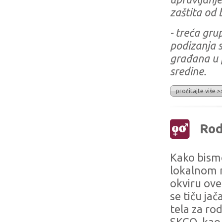
zaštita od 
- treća gru
podizanja s
građana u p
sredine.
pročitajte više >
Rod
Kako bism
lokalnom n
okviru ove
se tiču ja
tela za ro