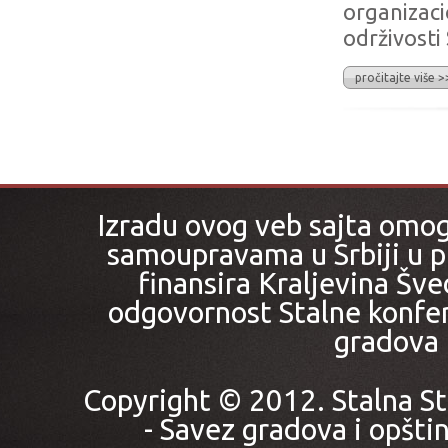
organizaci
održivosti
pročitajte više >
Izradu ovog veb sajta omo
samoupravama u Srbiji u pr
finansira Kraljevina Šved
odgovornost Stalne konfer
gradova i
Copyright © 2012. Stalna St
- Savez gradova i opštin