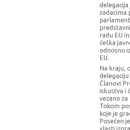
delegacija 
zadacima p
parlamenta 
predstavni
radu EU ins
češka javno
odnosno iz 
EU.
Na kraju, 
delegaciju 
Članovi Pr
iskustva i
vezano za 
Tokom pose
koje je gr
Posećen je
vlasti izgr