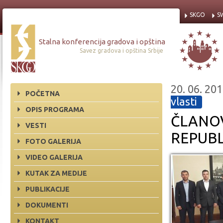
SKGO
S
Stalna konferencija gradova i opština
Savez gradova i opština Srbije
20. 06. 201
POČETNA
vlasti
OPIS PROGRAMA
ČLANOV
VESTI
REPUBL
FOTO GALERIJA
VIDEO GALERIJA
KUTAK ZA MEDIJE
PUBLIKACIJE
DOKUMENTI
KONTAKT