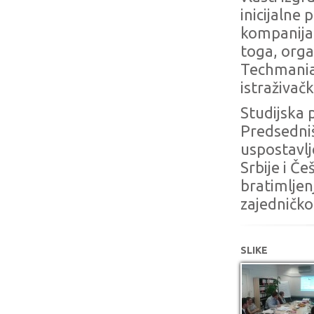
inicijalne 
kompanijam
toga, orga
Techmani
istraživačk
Studijska 
Predsedni
uspostavlj
Srbije i Č
bratimljen
zajedničko
SLIKE