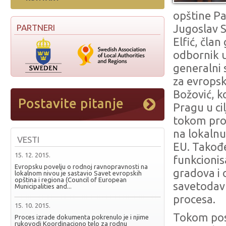
opštine Pa
PARTNERI
Jugoslav S
Elfić, čla
odbornik u
generalni 
za evropsk
Božović, 
Pragu u ci
tokom proc
na lokaln
VESTI
EU. Takođe
15. 12. 2015.
funkcionisa
Evropsku povelju o rodnoj ravnopravnosti na
gradova i
lokalnom nivou je sastavio Savet evropskih
opština i regiona (Council of European
savetodav
Municipalities and...
procesa.
15. 10. 2015.
Tokom pos
Proces izrade dokumenta pokrenulo je i njime
rukovodi Koordinaciono telo za rodnu