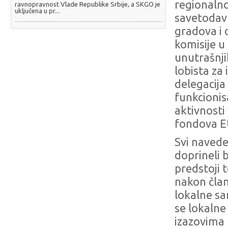
regionaln
ravnopravnost Vlade Republike Srbije, a SKGO je
uključena u pr...
savetodav
gradova i
komisije u
unutrašnji
lobista za
delegacija
funkcioni
aktivnosti
fondova E
Svi navede
doprineli 
predstoji 
nakon član
lokalne sa
se lokalne
izazovima 