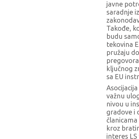
javne potr
saradnje i
zakonodavn
Takođe, k
budu samo 
tekovina E
pružaju d
pregovora 
ključnog 
sa EU ins
Asocijacij
važnu ulog
nivou u in
gradove i 
članicama 
kroz brati
interes L