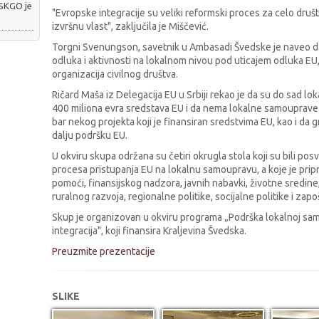
 SKGO je
"Evropske integracije su veliki reformski proces za celo dru
izvršnu vlast", zaključila je Miščević.
Torgni Svenungson, savetnik u Ambasadi Švedske je naveo da
odluka i aktivnosti na lokalnom nivou pod uticajem odluka EU
organizacija civilnog društva.
Ričard Maša iz Delegacija EU u Srbiji rekao je da su do sad lo
400 miliona evra sredstava EU i da nema lokalne samouprave u 
bar nekog projekta koji je finansiran sredstvima EU, kao i da 
dalju podršku EU.
U okviru skupa održana su četiri okrugla stola koji su bili pos
procesa pristupanja EU na lokalnu samoupravu, a koje je pri
pomoći, finansijskog nadzora, javnih nabavki, životne sredine,
ruralnog razvoja, regionalne politike, socijalne politike i zapoš
Skup je organizovan u okviru programa „Podrška lokalnoj sam
integracija", koji finansira Kraljevina Švedska.
Preuzmite prezentacije
SLIKE