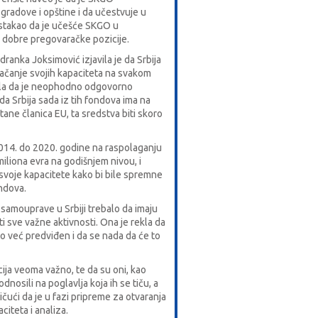
gradove i opštine i da učestvuje u
istakao da je učešće SKGO u
 dobre pregovaračke pozicije.
ranka Joksimović izjavila je da Srbija
 jačanje svojih kapaciteta na svakom
ila da je neophodno odgovorno
a Srbija sada iz tih fondova ima na
ane članica EU, ta sredstva biti skoro
2014. do 2020. godine na raspolaganju
iliona evra na godišnjem nivou, i
voje kapacitete kako bi bile spremne
ondova.
i samouprave u Srbiji trebalo da imaju
ati sve važne aktivnosti. Ona je rekla da
o već predviđen i da se nada da će to
ija veoma važno, te da su oni, kao
dnosili na poglavlja koja ih se tiču, a
čući da je u fazi pripreme za otvaranja
citeta i analiza.