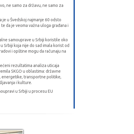
štvo, ne samo za državu, ne samo za
 je u Švedskoj najmanje 60 odsto
, te da je veoma važna uloga građana i
kalne samouprave u Srbiji koristile oko
Srbiji koja nije do sad imala korist od
gradovi i opštine mogu da računaju na
većeni rezultatima analiza uticaja
premila SKGO u oblastima: državne
 energetike, transportne politike,
ljavanja i kulture.
oupravi u Srbiji u procesu EU