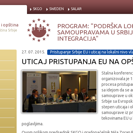
SKGO
SWEDEN
SALAR
i opština
PROGRAM: "PODRŠKA LO
tina Srbije
SAMOUPRAVAMA U SRBIJI
INTEGRACIJA"
27. 07. 2015.
Pristupanje Srbije EU i uticaj na lokalni nivo vl
UTICAJ PRISTUPANJA EU NA OPŠ
Stalna konferenci
organizovala je 1
procesa pristupan
sa idejom da se a
samouprave u ok
Srbije sa Evropsk
stepen uticaja i 
samouprave iz pr
tekovinama EU u
poglavljima.
Ovom prilikom predsednik SKGO i gradonačelnik Niša Zoran P