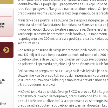
identifikovala 21 poglavlje u pregovorima sa EU koje utiče na 
radu četiri pregovaračke grupe na nacionalnom niovu. On je 
pregovorima veoma važno jer je bez toga nemoguće izgraditi
Ministarka bez portfelja zadužena za evropske integracije Jad
treba da iskoristi fazu statusa kandidata za članstvo u EU za
nivou, od republičkog do lokalne samouprave. Ona je naglas
korišćenje sredstva iz pretpristupnih fondova, uz napomenu d
raspolaganju oko 200 miliona evra godišnje, a da će, kada post
šest puta veća.
Podsetila je prisutne da Srbija iz pretpristupnih fondova od 
ima 1,5 milijardi evra bespovratne pomoći, odnosno oko 200 m
posebno istakla da je važno da lokalne samouprave podignu s
da pripreme i sprovedu projekte koji će se finansirati iz tih f
Šefica tima za pregovore sa EU Tanja Miščević izjavila je da b
službenike koji će pratiti tok evropskih integracija i koordinir
i na
je u Predlogu zakona o lokalnoj samoupravi pravni osnov za t
ih
biti sprovedeno i u praksi.
Miščević je rekla da je uključivanje SKGO u proces EU integrac
predstavnici lokalnih samouprava, pratili skirininge koji su se o
da su i korišćene analize SKGO u pripremama za skrininge, isti
njime
pregovaračkih poglavlja potrebno više znanja i drugačijih kapa