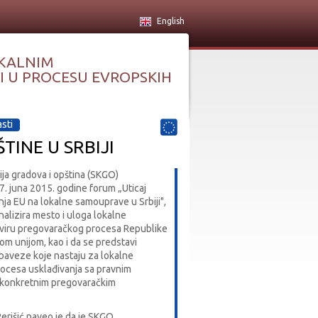
English
KALNIM
 U PROCESU EVROPSKIH
asti
TINE U SRBIJI
ja gradova i opština (SKGO)
7. juna 2015. godine forum „Uticaj
ja EU na lokalne samouprave u Srbiji",
nalizira mesto i uloga lokalne
viru pregovaračkog procesa Republike
om unijom, kao i da se predstavi
obaveze koje nastaju za lokalne
ocesa usklađivanja sa pravnim
 konkretnim pregovaračkim
erišić naveo je da je SKGO