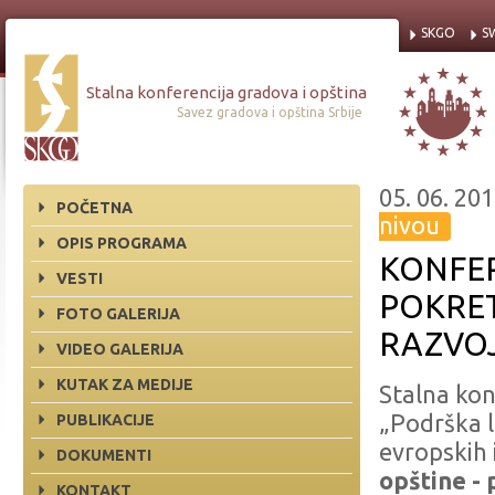
SKGO
S
Stalna konferencija gradova i opština
Savez gradova i opština Srbije
05. 06. 201
POČETNA
nivou
OPIS PROGRAMA
KONFER
VESTI
POKRE
FOTO GALERIJA
RAZVO
VIDEO GALERIJA
KUTAK ZA MEDIJE
Stalna kon
„Podrška 
PUBLIKACIJE
evropskih 
DOKUMENTI
opštine -
KONTAKT