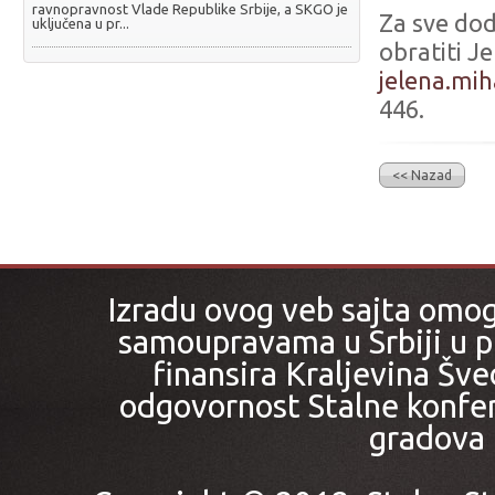
ravnopravnost Vlade Republike Srbije, a SKGO je
Za sve dod
uključena u pr...
obratiti J
jelena.mih
446.
<< Nazad
Izradu ovog veb sajta omo
samoupravama u Srbiji u pr
finansira Kraljevina Šved
odgovornost Stalne konfer
gradova i