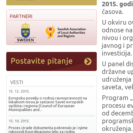
2015. god
časova.
PARTNERI
U okviru o
odnose na
nivou i or
javnog i p
investicija.
U panel di
državne up
udruženja 
VESTI
saveta, ve
15. 12. 2015.
Program „
Evropsku povelju o rodnoj ravnopravnosti na
lokalnom nivou je sastavio Savet evropskih
procesu ev
opština i regiona (Council of European
Municipalities and...
od decemb
programsk
15. 10. 2015.
okruženja.
Proces izrade dokumenta pokrenulo je i njime
rukovodi Koordinaciono telo za rodnu