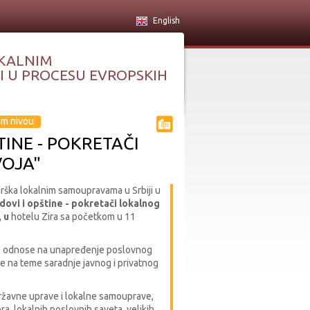
English
KALNIM
 U PROCESU EVROPSKIH
om nivou
INE - POKRETAČI
OJA"
drška lokalnim samoupravama u Srbiji u
dovi i opštine - pokretači lokalnog
, u
hotelu Zira sa početkom u 11
se odnose na unapređenje poslovnog
je na teme saradnje javnog i privatnog
ržavne uprave i lokalne samouprave,
ra, lokalnih poslovnih saveta, velikih