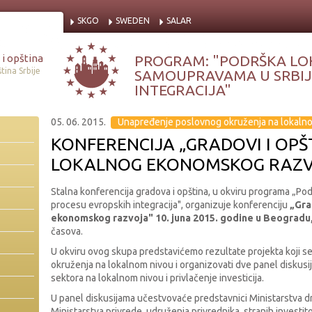
SKGO
SWEDEN
SALAR
i opština
PROGRAM: "PODRŠKA LO
tina Srbije
SAMOUPRAVAMA U SRBIJI
INTEGRACIJA"
05. 06. 2015.
Unapređenje poslovnog okruženja na lokaln
KONFERENCIJA „GRADOVI I OPŠT
LOKALNOG EKONOMSKOG RAZV
Stalna konferencija gradova i opština, u okviru programa „Po
procesu evropskih integracija", organizuje konferenciju
„Gra
ekonomskog razvoja" 10. juna 2015. godine u Beogradu
časova.
U okviru ovog skupa predstavićemo rezultate projekta koji 
okruženja na lokalnom nivou i organizovati dve panel diskusi
sektora na lokalnom nivou i privlačenje investicija.
U panel diskusijama učestvovaće predstavnici Ministarstva d
Ministarstva privrede, udruženja privrednika, stranih investito