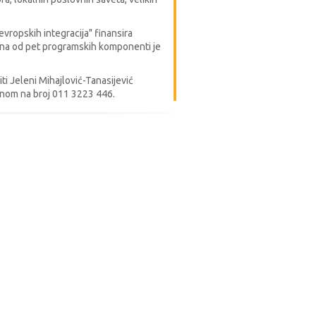
ropskih integracija" finansira
dna od pet programskih komponenti je
i Jeleni Mihajlović-Tanasijević
fonom na broj 011 3223 446.