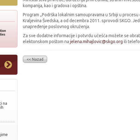
kompanija, kao i gradova i opština.
Program „Podrška lokalnim samoupravama u Srbiji u procesu ev
Kraljevina Švedska, a od decembra 2011. sprovodi SKGO. Je
unapređenje poslovnog okruženja.
Za sve dodatne informacije i potvrdu učešća možete se obratit
elektonskom poštom na
jelena.mihajlovic@skgo.org
ili tele
<< Nazad
i na
ih
njime