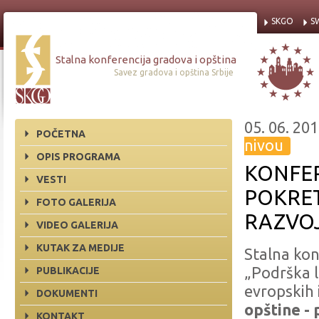
SKGO
S
Stalna konferencija gradova i opština
Savez gradova i opština Srbije
05. 06. 201
POČETNA
nivou
OPIS PROGRAMA
KONFER
VESTI
POKRE
FOTO GALERIJA
RAZVO
VIDEO GALERIJA
KUTAK ZA MEDIJE
Stalna kon
„Podrška 
PUBLIKACIJE
evropskih 
DOKUMENTI
opštine -
KONTAKT