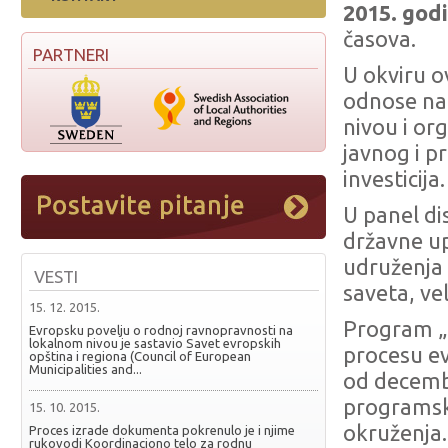
2015. god
časova.
PARTNERI
U okviru o
odnose na
nivou i or
javnog i p
investicija.
U panel di
državne up
udruženja 
VESTI
saveta, ve
15. 12. 2015.
Program „
Evropsku povelju o rodnoj ravnopravnosti na
lokalnom nivou je sastavio Savet evropskih
procesu ev
opština i regiona (Council of European
Municipalities and...
od decemb
programsk
15. 10. 2015.
okruženja.
Proces izrade dokumenta pokrenulo je i njime
rukovodi Koordinaciono telo za rodnu