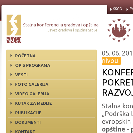
SKGO
S
Stalna konferencija gradova i opština
Savez gradova i opština Srbije
05. 06. 201
POČETNA
nivou
OPIS PROGRAMA
KONFER
VESTI
POKRE
FOTO GALERIJA
RAZVO
VIDEO GALERIJA
KUTAK ZA MEDIJE
Stalna kon
„Podrška 
PUBLIKACIJE
evropskih 
DOKUMENTI
opštine -
KONTAKT