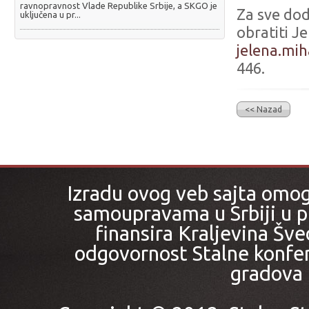
ravnopravnost Vlade Republike Srbije, a SKGO je
Za sve dod
uključena u pr...
obratiti J
jelena.mih
446.
<< Nazad
Izradu ovog veb sajta omo
samoupravama u Srbiji u pr
finansira Kraljevina Šved
odgovornost Stalne konfer
gradova i