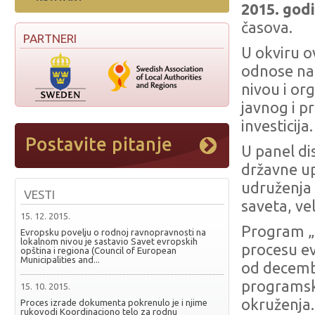
2015. god
časova.
PARTNERI
U okviru o
odnose na
nivou i or
javnog i p
investicija.
U panel di
državne up
udruženja 
VESTI
saveta, ve
15. 12. 2015.
Program „
Evropsku povelju o rodnoj ravnopravnosti na
lokalnom nivou je sastavio Savet evropskih
procesu ev
opština i regiona (Council of European
Municipalities and...
od decemb
programsk
15. 10. 2015.
okruženja.
Proces izrade dokumenta pokrenulo je i njime
rukovodi Koordinaciono telo za rodnu