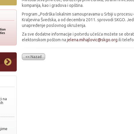
kompanija, kao i gradova i opština.
Program „Podrška lokalnim samoupravama u Srbiji u procesu ev
Kraljevina Švedska, a od decembra 2011. sprovodi SKGO. Je
unapređenje poslovnog okruženja.
Za sve dodatne informacije i potvrdu učešća možete se obratit
elektonskom poštom na
jelena.mihajlovic@skgo.org
ili tele
<< Nazad
i na
ih
njime