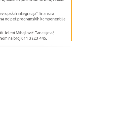
ropskih integracija" finansira
dna od pet programskih komponenti je
i Jeleni Mihajlović-Tanasijević
fonom na broj 011 3223 446.