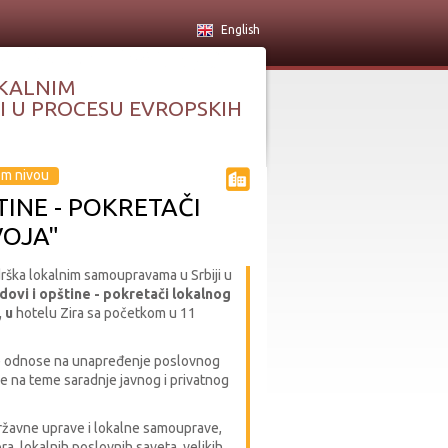
English
KALNIM
 U PROCESU EVROPSKIH
om nivou
INE - POKRETAČI
OJA"
drška lokalnim samoupravama u Srbiji u
dovi i opštine - pokretači lokalnog
, u
hotelu Zira sa početkom u 11
se odnose na unapređenje poslovnog
je na teme saradnje javnog i privatnog
ržavne uprave i lokalne samouprave,
ra, lokalnih poslovnih saveta, velikih