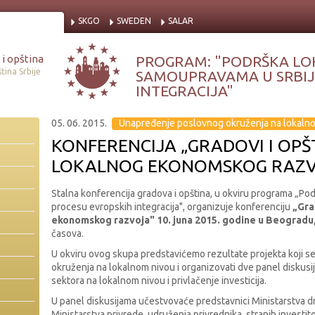
SKGO
SWEDEN
SALAR
i opština
PROGRAM: "PODRŠKA LO
tina Srbije
SAMOUPRAVAMA U SRBIJI
INTEGRACIJA"
05. 06. 2015.
Unapređenje poslovnog okruženja na lokaln
KONFERENCIJA „GRADOVI I OPŠT
LOKALNOG EKONOMSKOG RAZV
Stalna konferencija gradova i opština, u okviru programa „Po
procesu evropskih integracija", organizuje konferenciju
„Gra
ekonomskog razvoja" 10. juna 2015. godine u Beogradu
časova.
U okviru ovog skupa predstavićemo rezultate projekta koji 
okruženja na lokalnom nivou i organizovati dve panel diskusi
sektora na lokalnom nivou i privlačenje investicija.
U panel diskusijama učestvovaće predstavnici Ministarstva d
Ministarstva privrede, udruženja privrednika, stranih investito