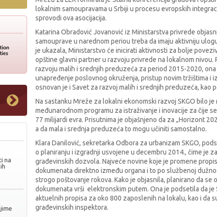
lokalnim samoupravama u Srbiji u procesu evropskih integracija
sprovodi ova asocijacija.
Katarina Obradović Jovanović iz Ministarstva privrede objasni
samouprave u narednom periou treba da imaju aktivniju ulog
je ukazala, Ministarstvo će inicirati aktivnosti za bolje pove
opštine glavni partner u razvoju privrede na lokalnom nivou. 
razvoju malih i srednjih preduzeća za period 2015-2020, ona je
unapređenje poslovnog okruženja, pristup novim tržištima i izv
osnovan je i Savet za razvoj malih i srednjih preduzeća, kao 
Na sastanku Mreže za lokalni ekonomski razvoj SKGO bilo je r
međunarodnom programu za istraživanje i inovacije za čije s
77 milijardi evra. Prisutnima je objašnjeno da za „Horizont 20
a da mala i srednja preduzeća to mogu učiniti samostalno.
Klara Danilović, sekretarka Odbora za urbanizam SKGO, pods
o planiranju i izgradnji usvojene u decembru 2014., čime je 
i na
građevinskih dozvola. Najveće novine koje je promene propis
ih
dokumenata direktno između organa i to po službenoj dužnost
strogo poštovanje rokova. Kako je objasnila, planirano da se
dokumenata vrši elektronskim putem. Ona je podsetila da je
aktuelnih propisa za oko 800 zaposlenih na lokalu, kao i da 
građevinskih inspektora.
njime