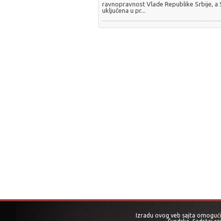
ravnopravnost Vlade Republike Srbije, a
uključena u pr...
Izradu ovog veb sajta omogućio