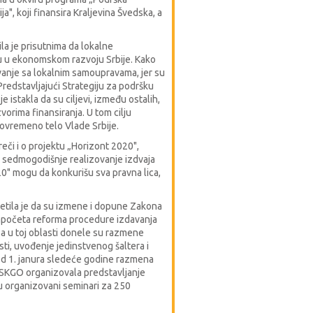
", koji finansira Kraljevina Švedska, a
la je prisutnima da lokalne
u u ekonomskom razvoju Srbije. Kako
zivanje sa lokalnim samoupravama, jer su
Predstavljajući Strategiju za podršku
 istakla da su ciljevi, između ostalih,
orima finansiranja. U tom cilju
povremeno telo Vlade Srbije.
eči i o projektu „Horizont 2020",
e sedmogodišnje realizovanje izdvaja
20" mogu da konkurišu sva pravna lica,
etila je da su izmene i dopune Zakona
započeta reforma procedure izdavanja
a u toj oblasti donele su razmene
i, uvođenje jedinstvenog šaltera i
 od 1. janura sledeće godine razmena
 SKGO organizovala predstavljanje
su organizovani seminari za 250