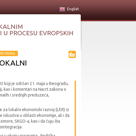
English
KALNIM
 U PROCESU EVROPSKIH
om nivou
LOKALNI
koji je održan 21. maja u Beogradu,
i, kao i komentari na Nacrt zakona o
 malih i srednjih preduzeća,
 za lokalni ekonomski razvoj (LER) iz
 iskustva u oblasti ekonomije, ali i da
komore, SKGO-a, kao i da čuju šta
integracija.
ina u okviru programa „Podrška