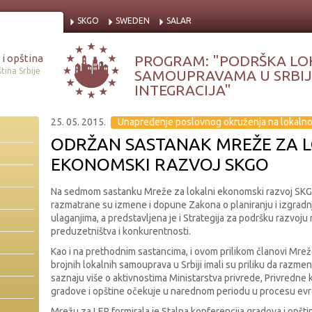
SKGO
SWEDEN
SALAR
i opština
PROGRAM: "PODRŠKA LO
tina Srbije
SAMOUPRAVAMA U SRBIJI
INTEGRACIJA"
25. 05. 2015.
Unapređenje poslovnog okruženja na lokaln
ODRŽAN SASTANAK MREŽE ZA 
EKONOMSKI RAZVOJ SKGO
Na sedmom sastanku Mreže za lokalni ekonomski razvoj SKGO 
razmatrane su izmene i dopune Zakona o planiranju i izgradnj
ulaganjima, a predstavljena je i Strategija za podršku razvoju
preduzetništva i konkurentnosti.
Kao i na prethodnim sastancima, i ovom prilikom članovi Mreže
brojnih lokalnih samouprava u Srbiji imali su priliku da razmene
saznaju više o aktivnostima Ministarstva privrede, Privredne 
gradove i opštine očekuje u narednom periodu u procesu evro
Mrežu za LER formirala je Stalna konferencija gradova i opšt