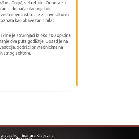
ađana Grujić, sekretarka Odbora za
rana i domaća ulaganja biti
esti nove institucije za investitore i
epoznata kao obavezan činilac
čine je stručnjaci iz oko 100 opština i
anje dva puta godišnje. Dosad je na
esticija, podršci privrednicima na
rivatnog sektora.
acija koji finansira Kraljevina