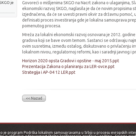
 SKGO je
Govoreći o mišljenima SKGO na Nacrt zakona o ulaganjima, Sl
ekonomski razvoj SKGO, naglasila je da će novim propisima st
izjednačena, da će se uvesti pravni okvir za državnu pomoć, uv
definisati proces investiranja gde je lokalna samouprava pr
pomenutog procesa.
Mreža za lokalni ekonomski razvoj osnovana je 2012. godine i 
gradova koji se bave ovom temom. Sastanci se održavaju najm
ovim susretima, između ostalog, diskutovano o privlačenju inv
lokalnom nivou, regulatornoj reformi, kao i saradnji javnog i p
Horizon 2020 opsta Gradovi i opstine - maj 2015.ppt
Prezentacija Zakona o planiranju za LER-ovce.ppt
Strategija i AP-04 12 LER.ppt
<< Nazad
 je program Podrška lokalnim samoupravama u Srbiji u procesu evropskih intergr