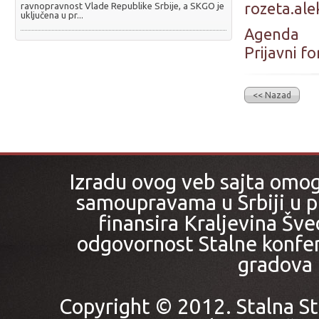
rozeta.al
ravnopravnost Vlade Republike Srbije, a SKGO je
uključena u pr...
Agenda
Prijavni f
<< Nazad
Izradu ovog veb sajta omo
samoupravama u Srbiji u pr
finansira Kraljevina Šved
odgovornost Stalne konfer
gradova i
Copyright © 2012. Stalna St