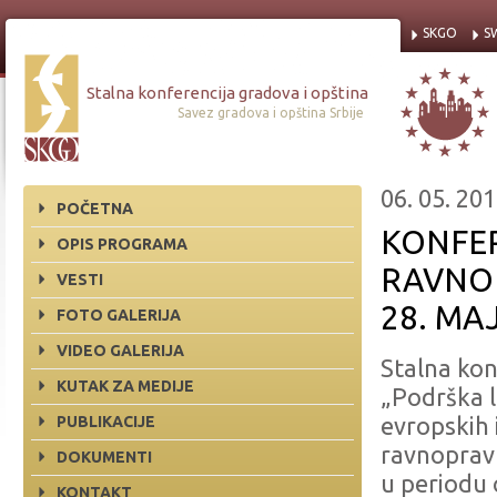
SKGO
S
Stalna konferencija gradova i opština
Savez gradova i opština Srbije
06. 05. 201
POČETNA
KONFE
OPIS PROGRAMA
RAVNO
VESTI
28. MA
FOTO GALERIJA
VIDEO GALERIJA
Stalna kon
KUTAK ZA MEDIJE
„Podrška 
PUBLIKACIJE
evropskih 
ravnopravn
DOKUMENTI
u periodu o
KONTAKT