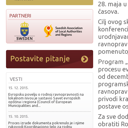
28. maja 
časova.
PARTNERI
Cilj ovog 
konferenci
urodnjavan
ravnopravn
pomenutoj 
Program „
procesu ev
od decemb
VESTI
programsk
15. 12. 2015.
ravnopravn
Evropsku povelju o rodnoj ravnopravnosti na
privodi kra
lokalnom nivou je sastavio Savet evropskih
opština i regiona (Council of European
postave os
Municipalities and...
Za sve dod
15. 10. 2015.
obratiti 
Proces izrade dokumenta pokrenulo je i njime
rukovodi Koordinaciono telo za rodnu