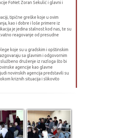
cije FoNet Zoran Sekulić i glavni i
aciji, tipične greške koje u ovim
ja, kao i dobre i loše primere iz
cija je jedina stalnost kod nas, te su
ekvatno reagovanje od presudne
olege koje su u gradskim i opštinskim
 razgovaraju sa glavnim i odgovornim
 službeno druženje iz razloga što bi
novinske agencije kao glavne
ljudi novinskih agencija predstavili su
om kriznih situacija i slikovito