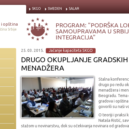
SKGO
SWEDEN
SALAR
i opština
PROGRAM: "PODRŠKA LO
tina Srbije
SAMOUPRAVAMA U SRBIJI
INTEGRACIJA"
25. 03. 2015.
Jačanje kapaciteta SKGO
DRUGO OKUPLJANJE GRADSKIH I
MENADŽERA
Stalna konferenci
drugo po redu oku
menadžera i mena
Beogradu. Tema o
gradova i opština
govorili su naši v
O teoriji i praksi
Nataša Ristić, sa
stažom u novinarstvu, dok su očekivanja novinara od gradova i