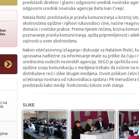
predstavili direktor i glavni i odgovorni urednik novinske agen
odgovorni urednik novinske agencije Beta Ivan Cvejić.
Nataša Ristić predstavila je pravila komuniciranja u kriznoj situ
okolnostima opštine i njihovi rukovodioci čine, načine reagovan
domaće i svetske prakse. Prema njenim rečima, krizna komunika
poznavanje pravila komuniciranja, opšta pripremljenost i ad
važnosti u ovim okolnostima.
Nakon višečasovnog izlaganja i diskusije sa Natašom Ristić, k
upravama nadležne za informisanje imale su prilike da čuju i
urednicima vodećih novinskih agencija. SKGO je upriličila ovo
opštine svoju komunikaciju s medijima trebalo da oslone na 
distributere reči i slike drugim medijima. Ovom prilikom čelni 
očekivanja novinara od rukovodilaca opština i PR menadžera tok
predstavili kako mediji funkcionišu tokom ovih stanja.
i na
SLIKE
ih
njime