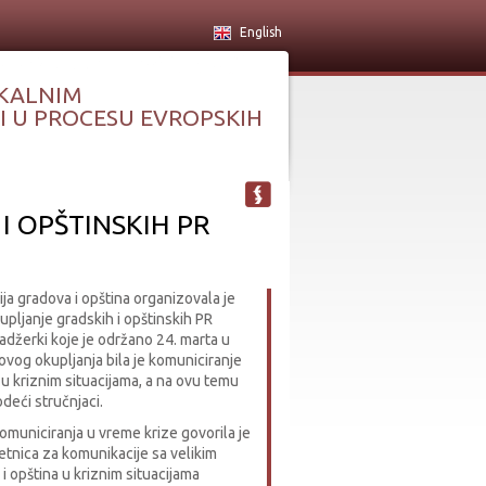
English
KALNIM
 U PROCESU EVROPSKIH
 OPŠTINSKIH PR
ja gradova i opština organizovala je
pljanje gradskih i opštinskih PR
džerki koje je održano 24. marta u
vog okupljanja bila je komuniciranje
 u kriznim situacijama, a na ovu temu
odeći stručnjaci.
 komuniciranja u vreme krize govorila je
vetnica za komunikacije sa velikim
 opština u kriznim situacijama