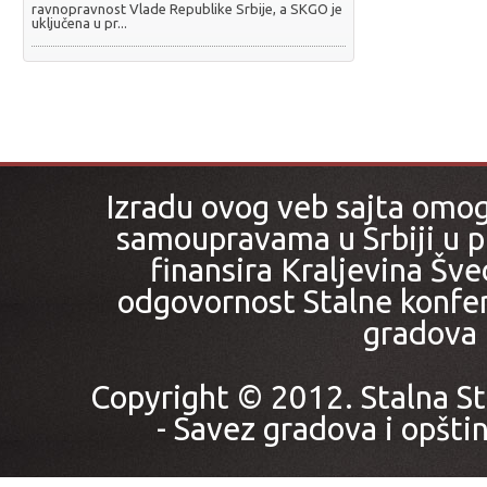
ravnopravnost Vlade Republike Srbije, a SKGO je
uključena u pr...
Izradu ovog veb sajta omo
samoupravama u Srbiji u pr
finansira Kraljevina Šved
odgovornost Stalne konfer
gradova i
Copyright © 2012. Stalna St
- Savez gradova i opštin