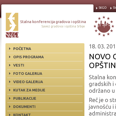
SKGO
S
Stalna konferencija gradova i opština
Savez gradova i opština Srbije
18. 03. 201
POČETNA
NOVO O
OPIS PROGRAMA
OPŠTIN
VESTI
FOTO GALERIJA
Stalna kon
VIDEO GALERIJA
gradskih i
održano u 
KUTAK ZA MEDIJE
PUBLIKACIJE
Reč je o s
javnošću i
DOKUMENTI
administr
KONTAKT