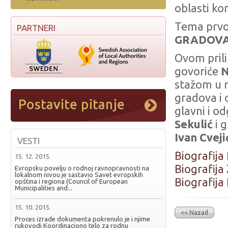
oblasti ko
Tema prvo
PARTNERI
GRADOVA 
Ovom prili
govoriće
N
stažom u n
gradova i 
glavni i o
Sekulić
i g
Ivan Cveji
VESTI
Biografija
15. 12. 2015.
Biografija
Evropsku povelju o rodnoj ravnopravnosti na
lokalnom nivou je sastavio Savet evropskih
Biografija 
opština i regiona (Council of European
Municipalities and...
15. 10. 2015.
<< Nazad
Proces izrade dokumenta pokrenulo je i njime
rukovodi Koordinaciono telo za rodnu