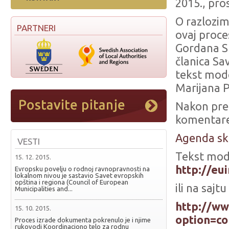
2015., pro
O razlozim
PARTNERI
ovaj proce
Gordana S
članica Sa
tekst mode
Marijana P
Nakon prez
komentare
Agenda s
VESTI
Tekst mod
15. 12. 2015.
http://eu
Evropsku povelju o rodnoj ravnopravnosti na
lokalnom nivou je sastavio Savet evropskih
opština i regiona (Council of European
ili na sajt
Municipalities and...
http://w
15. 10. 2015.
option=co
Proces izrade dokumenta pokrenulo je i njime
rukovodi Koordinaciono telo za rodnu