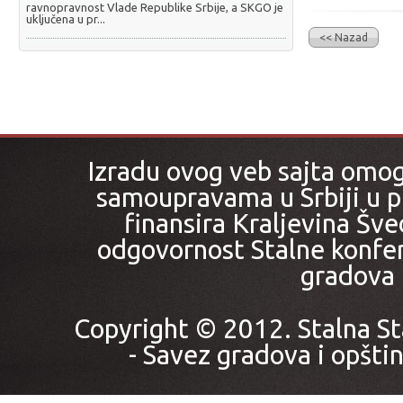
ravnopravnost Vlade Republike Srbije, a SKGO je
uključena u pr...
<< Nazad
Izradu ovog veb sajta omo
samoupravama u Srbiji u pr
finansira Kraljevina Šved
odgovornost Stalne konfer
gradova i
Copyright © 2012. Stalna St
- Savez gradova i opštin