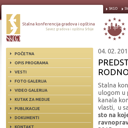
SKGO
S
Stalna konferencija gradova i opština
Savez gradova i opština Srbije
04. 02. 201
POČETNA
PREDS
OPIS PROGRAMA
RODNO
VESTI
FOTO GALERIJA
Stalna kon
VIDEO GALERIJA
ulogom u p
kanala kom
KUTAK ZA MEDIJE
vlasti, u 
PUBLIKACIJE
sto
na koj
DOKUMENTI
ravnoprav
KONTAKT